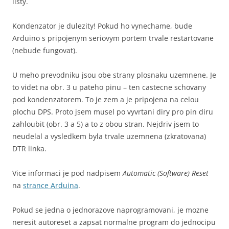
listy.
Kondenzator je dulezity! Pokud ho vynechame, bude
Arduino s pripojenym seriovym portem trvale restartovane
(nebude fungovat).
U meho prevodniku jsou obe strany plosnaku uzemnene. Je
to videt na obr. 3 u pateho pinu – ten castecne schovany
pod kondenzatorem. To je zem a je pripojena na celou
plochu DPS. Proto jsem musel po vyvrtani diry pro pin diru
zahloubit (obr. 3 a 5) a to z obou stran. Nejdriv jsem to
neudelal a vysledkem byla trvale uzemnena (zkratovana)
DTR linka.
Vice informaci je pod nadpisem
Automatic (Software) Reset
na
strance Arduina
.
Pokud se jedna o jednorazove naprogramovani, je mozne
neresit autoreset a zapsat normalne program do jednocipu