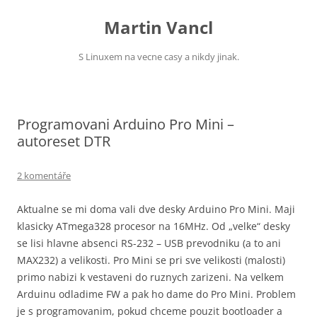
Přejít
k
Martin Vancl
obsahu
webu
S Linuxem na vecne casy a nikdy jinak.
Programovani Arduino Pro Mini –
autoreset DTR
2 komentáře
Aktualne se mi doma vali dve desky Arduino Pro Mini. Maji
klasicky ATmega328 procesor na 16MHz. Od „velke“ desky
se lisi hlavne absenci RS-232 – USB prevodniku (a to ani
MAX232) a velikosti. Pro Mini se pri sve velikosti (malosti)
primo nabizi k vestaveni do ruznych zarizeni. Na velkem
Arduinu odladime FW a pak ho dame do Pro Mini. Problem
je s programovanim, pokud chceme pouzit bootloader a