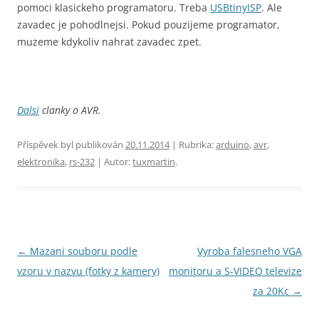
pomoci klasickeho programatoru. Treba
USBtinyISP
. Ale
zavadec je pohodlnejsi. Pokud pouzijeme programator,
muzeme kdykoliv nahrat zavadec zpet.
Dalsi
clanky o AVR.
Příspěvek byl publikován
20.11.2014
| Rubrika:
arduino
,
avr
,
elektronika
,
rs-232
| Autor:
tuxmartin
.
Navigace
←
Mazani souboru podle
Vyroba falesneho VGA
pro
vzoru v nazvu (fotky z kamery)
monitoru a S-VIDEO televize
příspěvky
za 20Kc
→