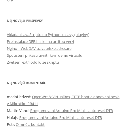
Gist
NEJNOVĚJŠÍ PŘÍSPĚVKY
Vkladani JavaScriptu do Pythonu a Javy (pluginy)
Preinstalace DEB baliku na urcitou verzi
Nginx – WebDAV uzivatelske adresare
Spousteni prikazu uvnitr kvm qemu virtualu
Zvetseni ext4 oddilu ze skriptu
NEJNOVĚJŠÍ KOMENTÁŘE
medni ledved
:
OpenWrt 8: VirtualBox, TFTP boot a obnoveni hesla
v Mikrotiku RB411
Martin Vancl
:
Programovani Arduino Pro Mini – autoreset DTR
Hafajs
:
Programovani Arduino Pro Mini – autoreset DTR
Petr
:
O mně a kontakt