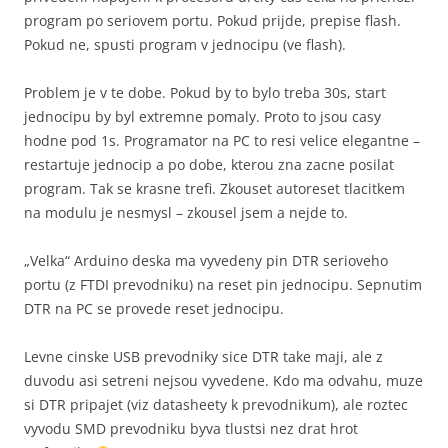
program po seriovem portu. Pokud prijde, prepise flash.
Pokud ne, spusti program v jednocipu (ve flash).
Problem je v te dobe. Pokud by to bylo treba 30s, start
jednocipu by byl extremne pomaly. Proto to jsou casy
hodne pod 1s. Programator na PC to resi velice elegantne –
restartuje jednocip a po dobe, kterou zna zacne posilat
program. Tak se krasne trefi. Zkouset autoreset tlacitkem
na modulu je nesmysl – zkousel jsem a nejde to.
„Velka“ Arduino deska ma vyvedeny pin DTR serioveho
portu (z FTDI prevodniku) na reset pin jednocipu. Sepnutim
DTR na PC se provede reset jednocipu.
Levne cinske USB prevodniky sice DTR take maji, ale z
duvodu asi setreni nejsou vyvedene. Kdo ma odvahu, muze
si DTR pripajet (viz datasheety k prevodnikum), ale roztec
vyvodu SMD prevodniku byva tlustsi nez drat hrot