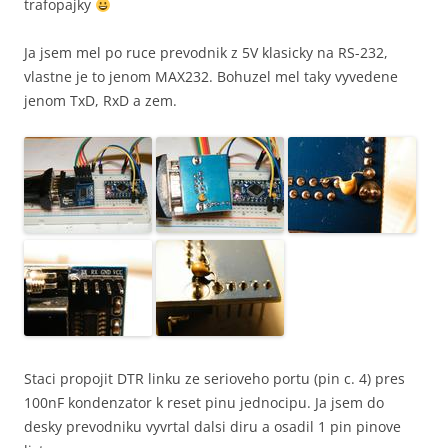
trafopajky
Ja jsem mel po ruce prevodnik z 5V klasicky na RS-232,
vlastne je to jenom MAX232. Bohuzel mel taky vyvedene
jenom TxD, RxD a zem.
Staci propojit DTR linku ze serioveho portu (pin c. 4) pres
100nF kondenzator k reset pinu jednocipu. Ja jsem do
desky prevodniku vyvrtal dalsi diru a osadil 1 pin pinove