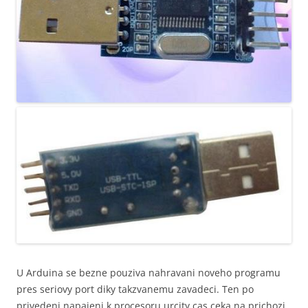
U Arduina se bezne pouziva nahravani noveho programu
pres seriovy port diky takzvanemu zavadeci. Ten po
privedeni napajeni k procesoru urcity cas ceka na prichozi