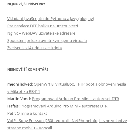
NEJNOVĚJŠÍ PŘÍSPĚVKY
Vkladani JavaScriptu do Pythonu a Javy (pluginy)
Preinstalace DEB baliku na urcitou verzi
Nginx – WebDAV uzivatelske adresare
Spousteni prikazu uvnitr kvm qemu virtualu
Zvetseni ext4 oddilu ze skriptu
NEJNOVĚJŠÍ KOMENTÁŘE
medni ledved
:
OpenWrt 8: VirtualBox, TFTP boot a obnoveni hesla
v Mikrotiku RB411
Martin Vancl
:
Programovani Arduino Pro Mini – autoreset DTR
Hafajs
:
Programovani Arduino Pro Mini – autoreset DTR
Petr
:
O mně a kontakt
VoIP - Sony Ericsson J230i - voocall - NetPhoneInfo
:
Levne volani ze
stareho mobilu – Voocall