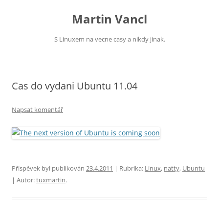
Přejít
k
Martin Vancl
obsahu
webu
S Linuxem na vecne casy a nikdy jinak.
Cas do vydani Ubuntu 11.04
Napsat komentář
Příspěvek byl publikován
23.4.2011
| Rubrika:
Linux
,
natty
,
Ubuntu
| Autor:
tuxmartin
.