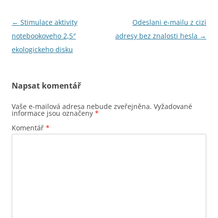
Navigace
←
Stimulace aktivity
Odeslani e-mailu z cizi
pro
notebookoveho 2,5″
adresy bez znalosti hesla
→
příspěvky
ekologickeho disku
Napsat komentář
Vaše e-mailová adresa nebude zveřejněna.
Vyžadované
informace jsou označeny
*
Komentář
*