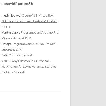
NEJNOVĚJŠÍ KOMENTÁŘE
medni ledved
:
OpenWrt 8: VirtualBox,
TFTP boot a obnoveni hesla v Mikrotiku
RB411
Martin Vancl
:
Programovani Arduino Pro
Mini – autoreset DTR
Hafajs
:
Programovani Arduino Pro Mini –
autoreset DTR
Petr
:
O mně a kontakt
VoIP - Sony Ericsson J230i - voocall -
NetPhoneInfo
:
Levne volani ze stareho
mobilu – Voocall