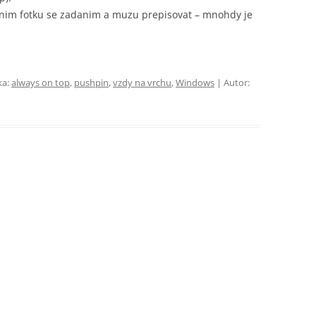
 nim fotku se zadanim a muzu prepisovat – mnohdy je
ka:
always on top
,
pushpin
,
vzdy na vrchu
,
Windows
| Autor: