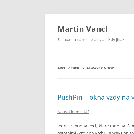
Přejít
k
obsahu
Martin Vancl
webu
S Linuxem na vecne casy a nikdy jinak.
ARCHIV RUBRIKY:
ALWAYS ON TOP
PushPin – okna vzdy na 
Napsat komentář
Jedna z mnoha veci, ktere mne na Win
ostatnimi (vzdy na vrchu, always on to