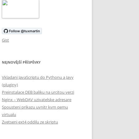
Gist
NEJNOVĚJŠÍ PŘÍSPĚVKY
Vkladani JavaScriptu do Pythonu a Javy
(pluginy)
Preinstalace DEB baliku na urcitou verzi
Nginx – WebDAV uzivatelske adresare
Spousteni prikazu uvnitr kvm qemu
virtualu
Zvetseni ext4 oddilu ze skriptu