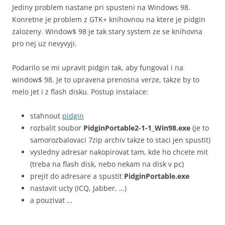
Jediny problem nastane pri spusteni na Windows 98.
Konretne je problem z GTK+ knihovnou na ktere je pidgin
zalozeny. Window$ 98 je tak stary system ze se knihovna
pro nej uz nevyvyji.
Podarilo se mi upravit pidgin tak, aby fungoval i na
window$ 98. Je to upravena prenosna verze, takze by to
melo jet i z flash disku. Postup instalace:
stahnout
pidgin
rozbalit soubor
PidginPortable2-1-1_Win98.exe
(je to
samorozbalovaci 7zip archiv takze to staci jen spustit)
vysledny adresar nakopirovat tam, kde ho chcete mit
(treba na flash disk, nebo nekam na disk v pc)
prejit do adresare a spustit
PidginPortable.exe
nastavit ucty (ICQ, Jabber, …)
a pouzivat …