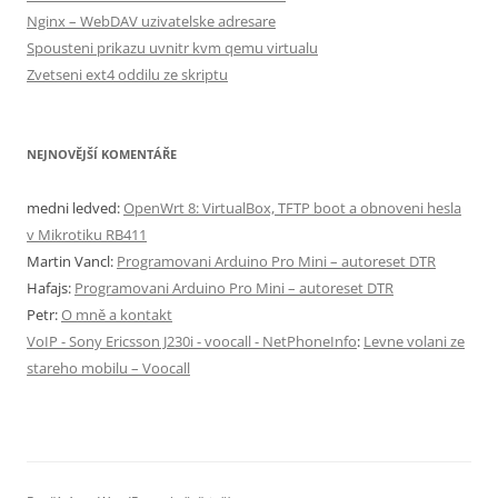
Nginx – WebDAV uzivatelske adresare
Spousteni prikazu uvnitr kvm qemu virtualu
Zvetseni ext4 oddilu ze skriptu
NEJNOVĚJŠÍ KOMENTÁŘE
medni ledved
:
OpenWrt 8: VirtualBox, TFTP boot a obnoveni hesla
v Mikrotiku RB411
Martin Vancl
:
Programovani Arduino Pro Mini – autoreset DTR
Hafajs
:
Programovani Arduino Pro Mini – autoreset DTR
Petr
:
O mně a kontakt
VoIP - Sony Ericsson J230i - voocall - NetPhoneInfo
:
Levne volani ze
stareho mobilu – Voocall