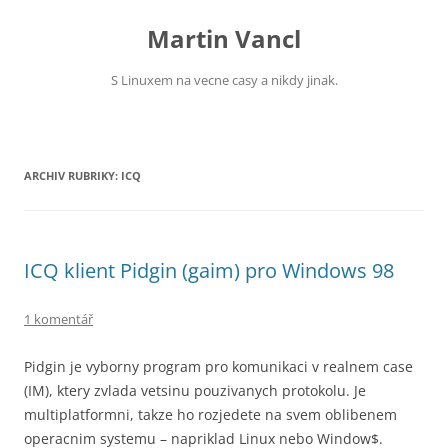
Přejít
k
Martin Vancl
obsahu
webu
S Linuxem na vecne casy a nikdy jinak.
ARCHIV RUBRIKY:
ICQ
ICQ klient Pidgin (gaim) pro Windows 98
1 komentář
Pidgin je vyborny program pro komunikaci v realnem case
(IM), ktery zvlada vetsinu pouzivanych protokolu. Je
multiplatformni, takze ho rozjedete na svem oblibenem
operacnim systemu – napriklad Linux nebo Window$.