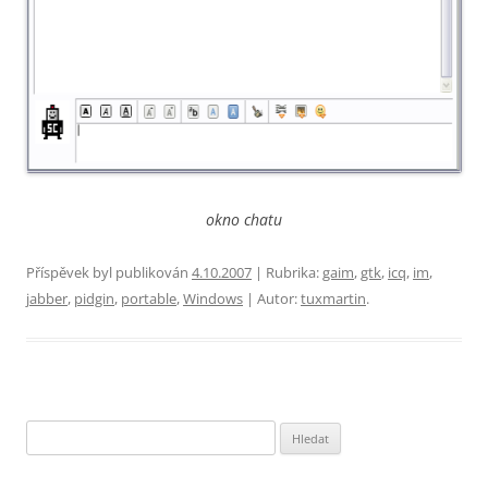
okno chatu
Příspěvek byl publikován
4.10.2007
| Rubrika:
gaim
,
gtk
,
icq
,
im
,
jabber
,
pidgin
,
portable
,
Windows
| Autor:
tuxmartin
.
Vyhledávání