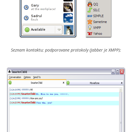
Seznam kontaktu; podporovane protokoly (Jabber je XMPP);