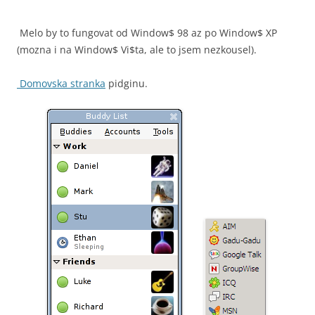
Melo by to fungovat od Window$ 98 az po Window$ XP
(mozna i na Window$ Vi$ta, ale to jsem nezkousel).
Domovska stranka
pidginu.