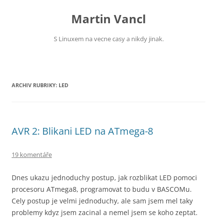
Přejít
k
Martin Vancl
obsahu
webu
S Linuxem na vecne casy a nikdy jinak.
ARCHIV RUBRIKY:
LED
AVR 2: Blikani LED na ATmega-8
19 komentáře
Dnes ukazu jednoduchy postup, jak rozblikat LED pomoci
procesoru ATmega8, programovat to budu v BASCOMu.
Cely postup je velmi jednoduchy, ale sam jsem mel taky
problemy kdyz jsem zacinal a nemel jsem se koho zeptat.