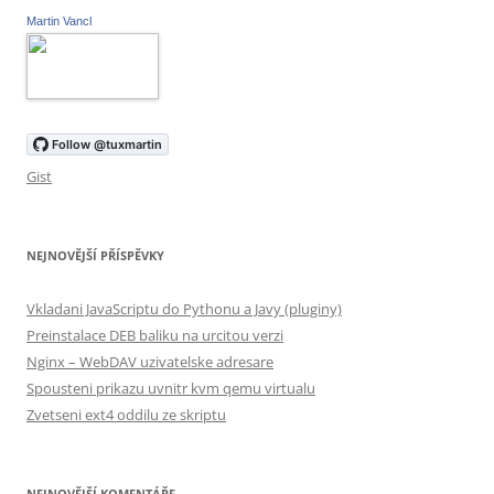
Martin Vancl
Gist
NEJNOVĚJŠÍ PŘÍSPĚVKY
Vkladani JavaScriptu do Pythonu a Javy (pluginy)
Preinstalace DEB baliku na urcitou verzi
Nginx – WebDAV uzivatelske adresare
Spousteni prikazu uvnitr kvm qemu virtualu
Zvetseni ext4 oddilu ze skriptu
NEJNOVĚJŠÍ KOMENTÁŘE