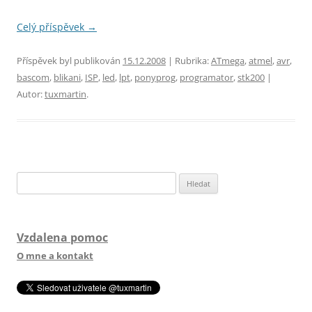
Celý příspěvek
→
Příspěvek byl publikován
15.12.2008
| Rubrika:
ATmega
,
atmel
,
avr
,
bascom
,
blikani
,
ISP
,
led
,
lpt
,
ponyprog
,
programator
,
stk200
|
Autor:
tuxmartin
.
Vyhledávání
Vzdalena pomoc
O mne a kontakt