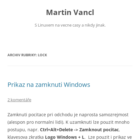
Přejít
k
Martin Vancl
obsahu
webu
S Linuxem na vecne casy a nikdy jinak.
ARCHIV RUBRIKY:
LOCK
Prikaz na zamknuti Windows
2 komentáře
Zamknuti pocitace pri odchodu je naprosta samozrejmost
(alespon pro normalni lidi). K uzamknuti lze pouzit mnoho
postupu, napr.
Ctrl+Alt+Delete -> Zamknout pocitac
,
klavesova zkratka
Logo Windows + L
. Lze pouzit i prikaz ve