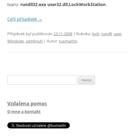
tvaru:
rundll32.exe user32.dll,LockWorkStation
.
Celý příspěvek
→
Příspěvek byl publikován
23.11.2008
| Rubrika:
lock
,
rundll
,
user
,
Windows
,
zamknuti
| Autor:
tuxmartin
.
Vyhledávání
Vzdalena pomoc
O mne a kontakt