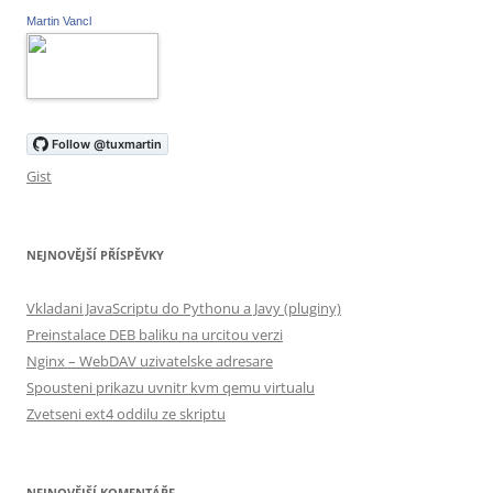
Martin Vancl
Gist
NEJNOVĚJŠÍ PŘÍSPĚVKY
Vkladani JavaScriptu do Pythonu a Javy (pluginy)
Preinstalace DEB baliku na urcitou verzi
Nginx – WebDAV uzivatelske adresare
Spousteni prikazu uvnitr kvm qemu virtualu
Zvetseni ext4 oddilu ze skriptu
NEJNOVĚJŠÍ KOMENTÁŘE