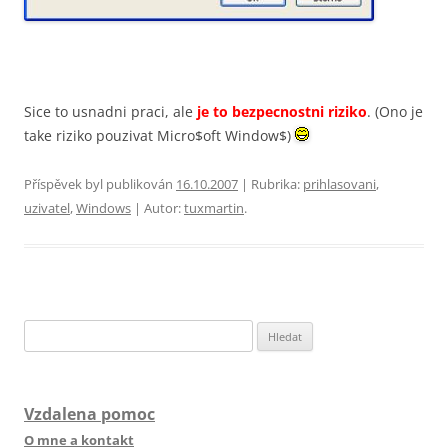
Sice to usnadni praci, ale
je to bezpecnostni riziko
. (Ono je
take riziko pouzivat Micro$oft Window$)
Příspěvek byl publikován
16.10.2007
| Rubrika:
prihlasovani
,
uzivatel
,
Windows
| Autor:
tuxmartin
.
Vyhledávání
Vzdalena pomoc
O mne a kontakt