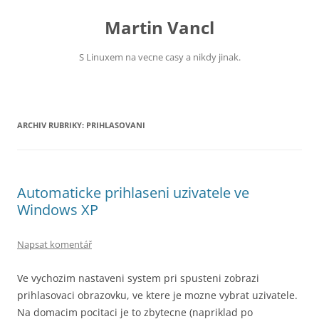
Přejít
k
Martin Vancl
obsahu
webu
S Linuxem na vecne casy a nikdy jinak.
ARCHIV RUBRIKY:
PRIHLASOVANI
Automaticke prihlaseni uzivatele ve
Windows XP
Napsat komentář
Ve vychozim nastaveni system pri spusteni zobrazi
prihlasovaci obrazovku, ve ktere je mozne vybrat uzivatele.
Na domacim pocitaci je to zbytecne (napriklad po