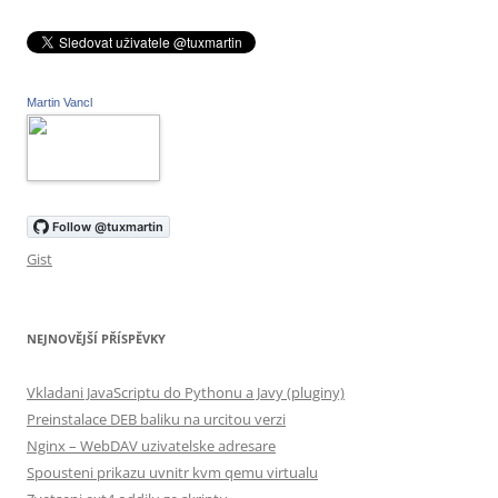
Martin Vancl
Gist
NEJNOVĚJŠÍ PŘÍSPĚVKY
Vkladani JavaScriptu do Pythonu a Javy (pluginy)
Preinstalace DEB baliku na urcitou verzi
Nginx – WebDAV uzivatelske adresare
Spousteni prikazu uvnitr kvm qemu virtualu