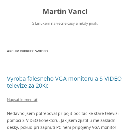
Přejít
k
Martin Vancl
obsahu
webu
S Linuxem na vecne casy a nikdy jinak.
ARCHIV RUBRIKY:
S-VIDEO
Vyroba falesneho VGA monitoru a S-VIDEO
televize za 20Kc
Napsat komentář
Nedavno jsem potreboval pripojit pocitac ke stare televizi
pomoci S-VIDEO konektoru. Jak jsem zjistil u me zakladni
desky, pokud pri zapnuti PC neni pripojeny VGA monitor