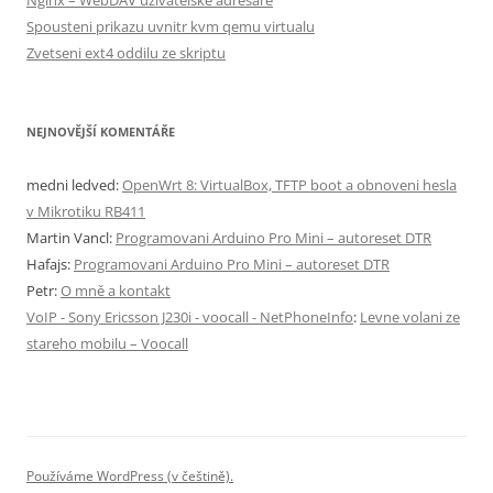
Nginx – WebDAV uzivatelske adresare
Spousteni prikazu uvnitr kvm qemu virtualu
Zvetseni ext4 oddilu ze skriptu
NEJNOVĚJŠÍ KOMENTÁŘE
medni ledved
:
OpenWrt 8: VirtualBox, TFTP boot a obnoveni hesla
v Mikrotiku RB411
Martin Vancl
:
Programovani Arduino Pro Mini – autoreset DTR
Hafajs
:
Programovani Arduino Pro Mini – autoreset DTR
Petr
:
O mně a kontakt
VoIP - Sony Ericsson J230i - voocall - NetPhoneInfo
:
Levne volani ze
stareho mobilu – Voocall
Používáme WordPress (v češtině).