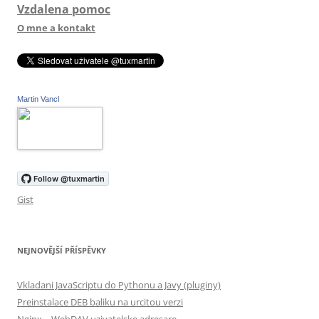
Vzdalena pomoc
O mne a kontakt
Martin Vancl
Gist
NEJNOVĚJŠÍ PŘÍSPĚVKY
Vkladani JavaScriptu do Pythonu a Javy (pluginy)
Preinstalace DEB baliku na urcitou verzi