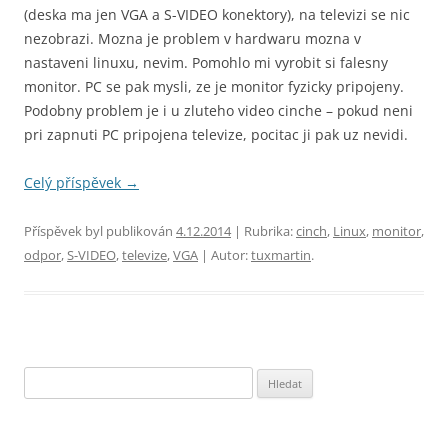
(deska ma jen VGA a S-VIDEO konektory), na televizi se nic
nezobrazi. Mozna je problem v hardwaru mozna v
nastaveni linuxu, nevim. Pomohlo mi vyrobit si falesny
monitor. PC se pak mysli, ze je monitor fyzicky pripojeny.
Podobny problem je i u zluteho video cinche – pokud neni
pri zapnuti PC pripojena televize, pocitac ji pak uz nevidi.
Celý příspěvek
→
Příspěvek byl publikován
4.12.2014
| Rubrika:
cinch
,
Linux
,
monitor
,
odpor
,
S-VIDEO
,
televize
,
VGA
| Autor:
tuxmartin
.
Vyhledávání