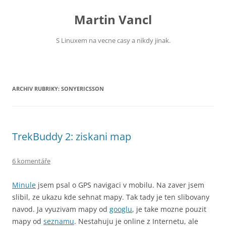
Přejít
k
Martin Vancl
obsahu
webu
S Linuxem na vecne casy a nikdy jinak.
ARCHIV RUBRIKY:
SONYERICSSON
TrekBuddy 2: ziskani map
6 komentáře
Minule
jsem psal o GPS navigaci v mobilu. Na zaver jsem
slibil, ze ukazu kde sehnat mapy. Tak tady je ten slibovany
navod.
Ja vyuzivam mapy od
googlu
, je take mozne pouzit
mapy od
seznamu
. Nestahuju je online z Internetu, ale