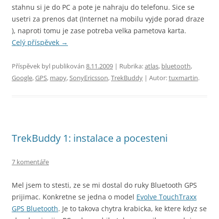
stahnu si je do PC a pote je nahraju do telefonu. Sice se
usetri za prenos dat (Internet na mobilu vyjde porad draze
), naproti tomu je zase potreba velka pametova karta.
Celý příspěvek
→
Příspěvek byl publikován
8.11.2009
| Rubrika:
atlas
,
bluetooth
,
Google
,
GPS
,
mapy
,
SonyEricsson
,
TrekBuddy
| Autor:
tuxmartin
.
TrekBuddy 1: instalace a pocesteni
7 komentáře
Mel jsem to stesti, ze se mi dostal do ruky Bluetooth GPS
prijimac. Konkretne se jedna o model
Evolve TouchTraxx
GPS Bluetooth
. Je to takova chytra krabicka, ke ktere kdyz se