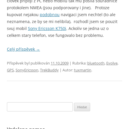
clovek pripoji z PC nebo mobilu tak mu posila souradnice
protokolem NMEA (jsou podporovany i jine).
Protoze
kupovat nejakou
podobnou
navigaci jsem nechtel (to ale
neznamena, ze by se mi nelibila), rozhodl jsem se pouzit
svuj mobil
Sony Ericsson K750i
. Ackoliv se jedna uz o
celkem stary telefon, vse fungovalo bez problemu.
Celý příspěvek
→
Příspěvek byl publikován
11.10.2009
| Rubrika:
bluetooth
,
Evolve
,
GPS
,
SonyEricsson
,
TrekBuddy
| Autor:
tuxmartin
.
Vyhledávání