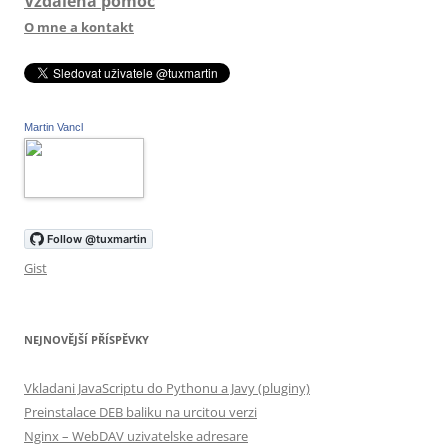
Vzdalena pomoc
O mne a kontakt
Martin Vancl
Gist
NEJNOVĚJŠÍ PŘÍSPĚVKY
Vkladani JavaScriptu do Pythonu a Javy (pluginy)
Preinstalace DEB baliku na urcitou verzi
Nginx – WebDAV uzivatelske adresare