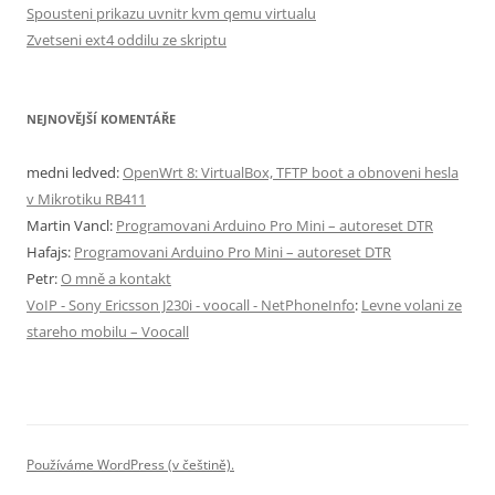
Spousteni prikazu uvnitr kvm qemu virtualu
Zvetseni ext4 oddilu ze skriptu
NEJNOVĚJŠÍ KOMENTÁŘE
medni ledved
:
OpenWrt 8: VirtualBox, TFTP boot a obnoveni hesla
v Mikrotiku RB411
Martin Vancl
:
Programovani Arduino Pro Mini – autoreset DTR
Hafajs
:
Programovani Arduino Pro Mini – autoreset DTR
Petr
:
O mně a kontakt
VoIP - Sony Ericsson J230i - voocall - NetPhoneInfo
:
Levne volani ze
stareho mobilu – Voocall
Používáme WordPress (v češtině).