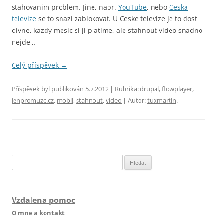
stahovanim problem. Jine, napr.
YouTube
, nebo
Ceska
televize
se to snazi zablokovat. U Ceske televize je to dost
divne, kazdy mesic si ji platime, ale stahnout video snadno
nejde…
Celý příspěvek
→
Příspěvek byl publikován
5.7.2012
| Rubrika:
drupal
,
flowplayer
,
jenpromuze.cz
,
mobil
,
stahnout
,
video
| Autor:
tuxmartin
.
Vyhledávání
Vzdalena pomoc
O mne a kontakt