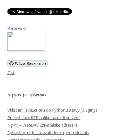
Martin Vancl
Gist
NEJNOVĚJŠÍ PŘÍSPĚVKY
Vkladani JavaScriptu do Pythonu a Javy (pluginy)
Preinstalace DEB baliku na urcitou verzi
Nginx – WebDAV uzivatelske adresare
Spousteni prikazu uvnitr kvm qemu virtualu