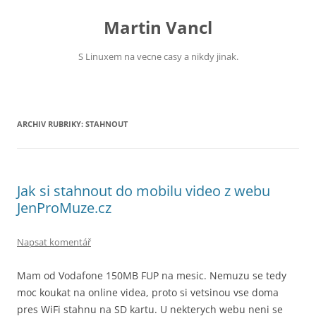
Přejít
k
Martin Vancl
obsahu
webu
S Linuxem na vecne casy a nikdy jinak.
ARCHIV RUBRIKY:
STAHNOUT
Jak si stahnout do mobilu video z webu
JenProMuze.cz
Napsat komentář
Mam od Vodafone 150MB FUP na mesic. Nemuzu se tedy
moc koukat na online videa, proto si vetsinou vse doma
pres WiFi stahnu na SD kartu. U nekterych webu neni se