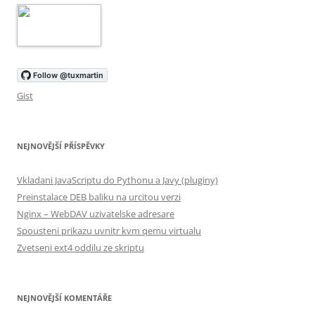
Gist
NEJNOVĚJŠÍ PŘÍSPĚVKY
Vkladani JavaScriptu do Pythonu a Javy (pluginy)
Preinstalace DEB baliku na urcitou verzi
Nginx – WebDAV uzivatelske adresare
Spousteni prikazu uvnitr kvm qemu virtualu
Zvetseni ext4 oddilu ze skriptu
NEJNOVĚJŠÍ KOMENTÁŘE