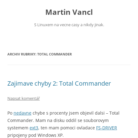
Přejít
k
Martin Vancl
obsahu
webu
S Linuxem na vecne casy a nikdy jinak.
ARCHIV RUBRIKY:
TOTAL COMMANDER
Zajimave chyby 2: Total Commander
Napsat komentář
Po
nedavne
chybe s procenty jsem objevil dalsi – Total
Commander. Mam na disku oddil se souborovym
systemem
ext3
, ten mam pomoci ovladace
FS-DRIVER
pripojeny pod Windows XP.