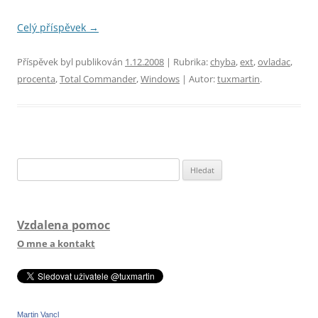
Celý příspěvek
→
Příspěvek byl publikován
1.12.2008
| Rubrika:
chyba
,
ext
,
ovladac
,
procenta
,
Total Commander
,
Windows
| Autor:
tuxmartin
.
Vyhledávání
Vzdalena pomoc
O mne a kontakt
Martin Vancl