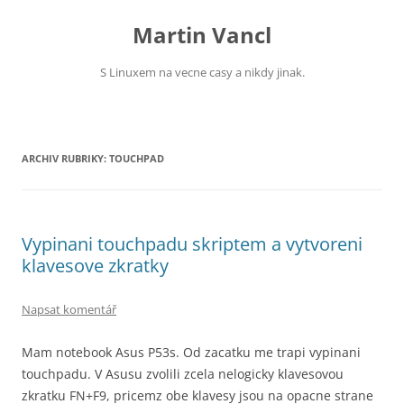
Přejít
k
Martin Vancl
obsahu
webu
S Linuxem na vecne casy a nikdy jinak.
ARCHIV RUBRIKY:
TOUCHPAD
Vypinani touchpadu skriptem a vytvoreni
klavesove zkratky
Napsat komentář
Mam notebook Asus P53s. Od zacatku me trapi vypinani
touchpadu. V Asusu zvolili zcela nelogicky klavesovou
zkratku FN+F9, pricemz obe klavesy jsou na opacne strane