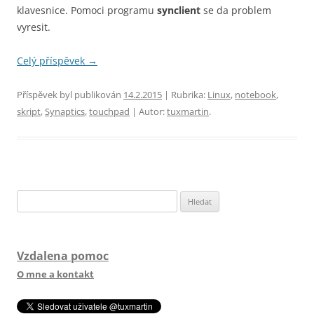
klavesnice. Pomoci programu
synclient
se da problem
vyresit.
Celý příspěvek
→
Příspěvek byl publikován
14.2.2015
| Rubrika:
Linux
,
notebook
,
skript
,
Synaptics
,
touchpad
| Autor:
tuxmartin
.
Vyhledávání
Vzdalena pomoc
O mne a kontakt