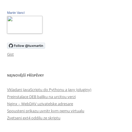
Martin Vancl
Gist
NEJNOVĚJŠÍ PŘÍSPĚVKY
Vkladani JavaScriptu do Pythonu a Javy (pluginy)
Preinstalace DEB baliku na urcitou verzi
Nginx – WebDAV uzivatelske adresare
Spousteni prikazu uvnitr kvm qemu virtualu
Zvetseni ext4 oddilu ze skriptu