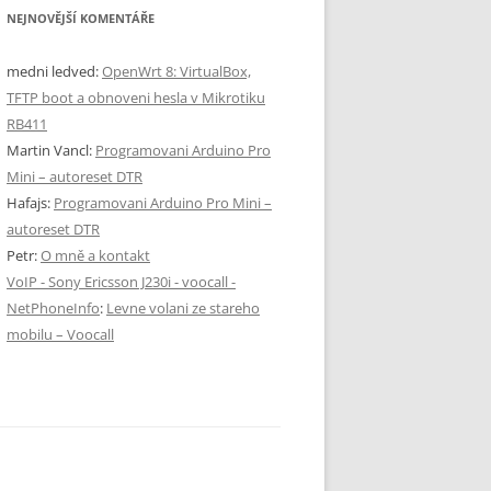
NEJNOVĚJŠÍ KOMENTÁŘE
medni ledved
:
OpenWrt 8: VirtualBox,
TFTP boot a obnoveni hesla v Mikrotiku
RB411
Martin Vancl
:
Programovani Arduino Pro
Mini – autoreset DTR
Hafajs
:
Programovani Arduino Pro Mini –
autoreset DTR
Petr
:
O mně a kontakt
VoIP - Sony Ericsson J230i - voocall -
NetPhoneInfo
:
Levne volani ze stareho
mobilu – Voocall