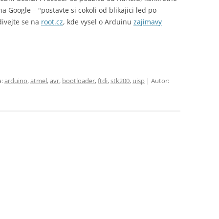
 Google – "postavte si cokoli od blikajici led po
odivejte se na
root.cz
, kde vysel o Arduinu
zajimavy
a:
arduino
,
atmel
,
avr
,
bootloader
,
ftdi
,
stk200
,
uisp
| Autor: