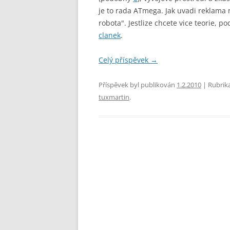
je to rada ATmega. Jak uvadi reklama na
robota". Jestlize chcete vice teorie, p
clanek
.
Celý příspěvek
→
Příspěvek byl publikován
1.2.2010
| Rubrik
tuxmartin
.