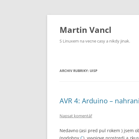
Přejít
k
obsahu
Martin Vancl
webu
S Linuxem na vecne casy a nikdy jinak.
ARCHIV RUBRIKY:
UISP
AVR 4: Arduino – nahran
Napsat komentář
Nedavno (asi pred pul rokem
) jsem o
(podobny
C
), vyvojove prostredi a zk