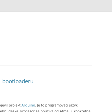
i bootloaderu
bjevil projekt
Arduino
. Je to programovaci jazyk
usebni deska. Procesor se pouziva od Atmelu, konkretne