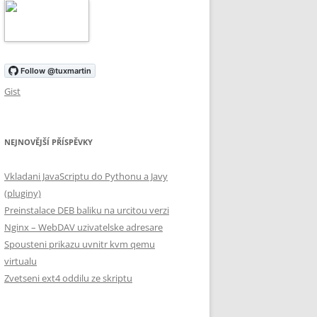
Gist
NEJNOVĚJŠÍ PŘÍSPĚVKY
Vkladani JavaScriptu do Pythonu a Javy
(pluginy)
Preinstalace DEB baliku na urcitou verzi
Nginx – WebDAV uzivatelske adresare
Spousteni prikazu uvnitr kvm qemu
virtualu
Zvetseni ext4 oddilu ze skriptu