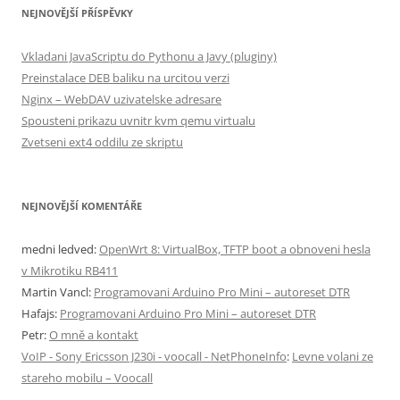
NEJNOVĚJŠÍ PŘÍSPĚVKY
Vkladani JavaScriptu do Pythonu a Javy (pluginy)
Preinstalace DEB baliku na urcitou verzi
Nginx – WebDAV uzivatelske adresare
Spousteni prikazu uvnitr kvm qemu virtualu
Zvetseni ext4 oddilu ze skriptu
NEJNOVĚJŠÍ KOMENTÁŘE
medni ledved
:
OpenWrt 8: VirtualBox, TFTP boot a obnoveni hesla
v Mikrotiku RB411
Martin Vancl
:
Programovani Arduino Pro Mini – autoreset DTR
Hafajs
:
Programovani Arduino Pro Mini – autoreset DTR
Petr
:
O mně a kontakt
VoIP - Sony Ericsson J230i - voocall - NetPhoneInfo
:
Levne volani ze
stareho mobilu – Voocall