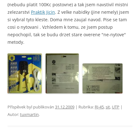
(nebudu platit 100Kc postovne) a tak jsem navstivil mistni
zelezarstvi
Praktik Jicin
. Z velke nabidky (jine nemely) jsem
si vybral tyto kleste. Doma mne zaujal navod. Pise se tam
cosi o nytovani
. Vzhledem k tomu, ze jsem postup
nepochopil, tak se budu drzet stare overene "ne-nytove"
metody.
Příspěvek byl publikován
31.12.2009
| Rubrika:
RJ-45
,
sit
,
UTP
|
Autor:
tuxmartin
.