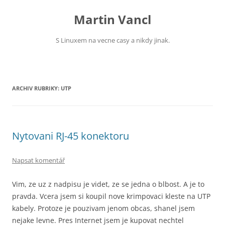
Přejít
k
Martin Vancl
obsahu
webu
S Linuxem na vecne casy a nikdy jinak.
ARCHIV RUBRIKY:
UTP
Nytovani RJ-45 konektoru
Napsat komentář
Vim, ze uz z nadpisu je videt, ze se jedna o blbost. A je to
pravda. Vcera jsem si koupil nove krimpovaci kleste na UTP
kabely. Protoze je pouzivam jenom obcas, shanel jsem
nejake levne. Pres Internet jsem je kupovat nechtel