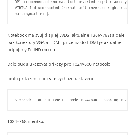
DP1 disconnected (normal left inverted right x axis y axi
VIRTUAL1 disconnected (normal left inverted right x axis 
Notebook ma svuj displej LVDS (aktualne 1366×768) a dale
pak konektory VGA a HDMI, pricemz do HDMI je aktualne
pripojeny FullHD monitor.
Dale budu ukazovat prikazy pro 1024×600 netbook:
timto prikazem obnovite vychozi nastaveni
$ xrandr --output LVDS1 --mode 1024x600 --panning 1024x60
1024×768 meritko: