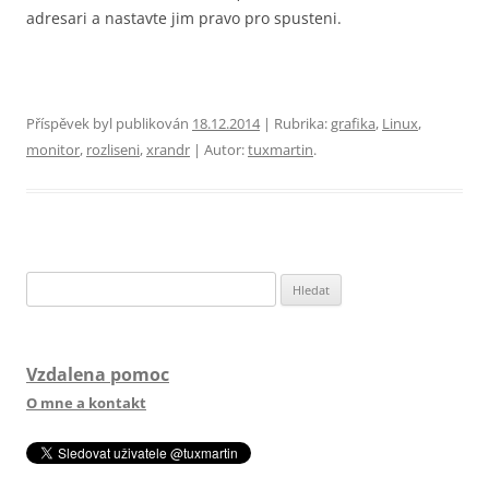
adresari a nastavte jim pravo pro spusteni.
Příspěvek byl publikován
18.12.2014
| Rubrika:
grafika
,
Linux
,
monitor
,
rozliseni
,
xrandr
| Autor:
tuxmartin
.
Vyhledávání
Vzdalena pomoc
O mne a kontakt