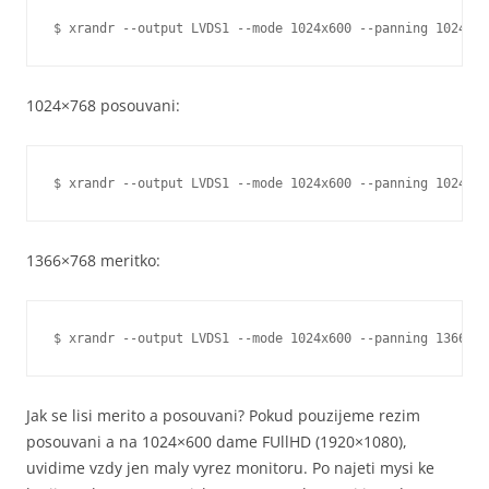
$ xrandr --output LVDS1 --mode 1024x600 --panning 1024x76
1024×768 posouvani:
$ xrandr --output LVDS1 --mode 1024x600 --panning 1024x76
1366×768 meritko:
$ xrandr --output LVDS1 --mode 1024x600 --panning 1366x76
Jak se lisi merito a posouvani? Pokud pouzijeme rezim
posouvani a na 1024×600 dame FUllHD (1920×1080),
uvidime vzdy jen maly vyrez monitoru. Po najeti mysi ke