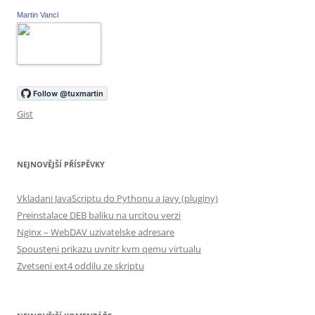
Martin Vancl
Gist
NEJNOVĚJŠÍ PŘÍSPĚVKY
Vkladani JavaScriptu do Pythonu a Javy (pluginy)
Preinstalace DEB baliku na urcitou verzi
Nginx – WebDAV uzivatelske adresare
Spousteni prikazu uvnitr kvm qemu virtualu
Zvetseni ext4 oddilu ze skriptu