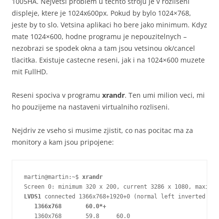
1005HA. Nejvetsi problem u techto stroju je v rozliseni
displeje, ktere je 1024x600px. Pokud by bylo 1024×768,
jeste by to slo. Vetsina aplikaci ho bere jako minimum. Kdyz
mate 1024×600, hodne programu je nepouzitelnych –
nezobrazi se spodek okna a tam jsou vetsinou ok/cancel
tlacitka. Existuje castecne reseni, jak i na 1024×600 muzete
mit FullHD.
Reseni spociva v programu
xrandr
. Ten umi milion veci, mi
ho pouzijeme na nastaveni virtualniho rozliseni.
Nejdriv ze vseho si musime zjistit, co nas pocitac ma za
monitory a kam jsou pripojene:
martin@martin:~$ 
xrandr
LVDS1
 connected 1366x768+1920+0 (normal left inverted rig
1366x768       60.0*+
   1360x768       59.8     60.0  
