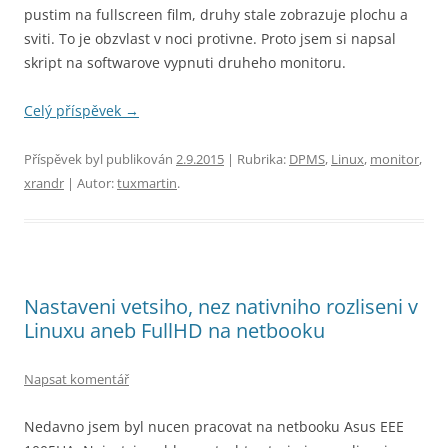
pustim na fullscreen film, druhy stale zobrazuje plochu a
sviti. To je obzvlast v noci protivne. Proto jsem si napsal
skript na softwarove vypnuti druheho monitoru.
Celý příspěvek
→
Příspěvek byl publikován
2.9.2015
| Rubrika:
DPMS
,
Linux
,
monitor
,
xrandr
| Autor:
tuxmartin
.
Nastaveni vetsiho, nez nativniho rozliseni v
Linuxu aneb FullHD na netbooku
Napsat komentář
Nedavno jsem byl nucen pracovat na netbooku Asus EEE