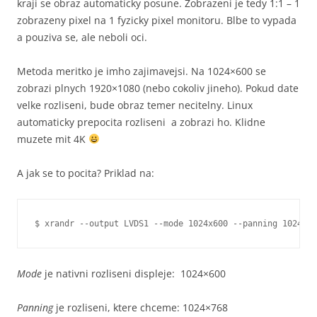
kraji se obraz automaticky posune. Zobrazeni je tedy 1:1 – 1
zobrazeny pixel na 1 fyzicky pixel monitoru. Blbe to vypada
a pouziva se, ale neboli oci.
Metoda meritko je imho zajimavejsi. Na
1024×600 se
zobrazi plnych 1920×1080 (nebo cokoliv jineho). Pokud date
velke rozliseni, bude obraz temer necitelny. Linux
automaticky prepocita rozliseni a zobrazi ho. Klidne
muzete mit 4K
A jak se to pocita? Priklad na:
$ xrandr --output LVDS1 --mode 1024x600 --panning 1024x76
Mode
je nativni rozliseni displeje: 1024×600
Panning
je rozliseni, ktere chceme: 1024×768