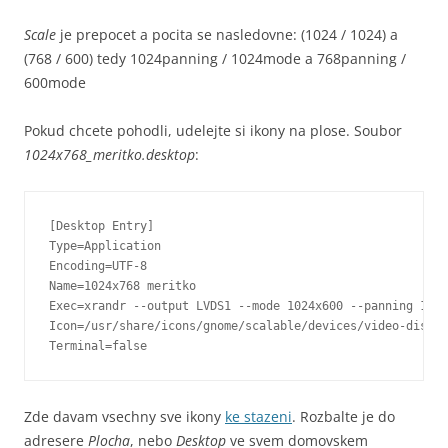
Scale
je prepocet a pocita se nasledovne: (1024 / 1024) a
(768 / 600) tedy 1024panning / 1024mode a 768panning /
600mode
Pokud chcete pohodli, udelejte si ikony na plose. Soubor
1024x768_meritko.desktop
:
[Desktop Entry]

Type=Application

Encoding=UTF-8

Name=1024x768 meritko

Exec=xrandr --output LVDS1 --mode 1024x600 --panning 1024
Icon=/usr/share/icons/gnome/scalable/devices/video-displa
Terminal=false
Zde davam vsechny sve ikony
ke stazeni
. Rozbalte je do
adresere
Plocha
, nebo
Desktop
ve svem domovskem