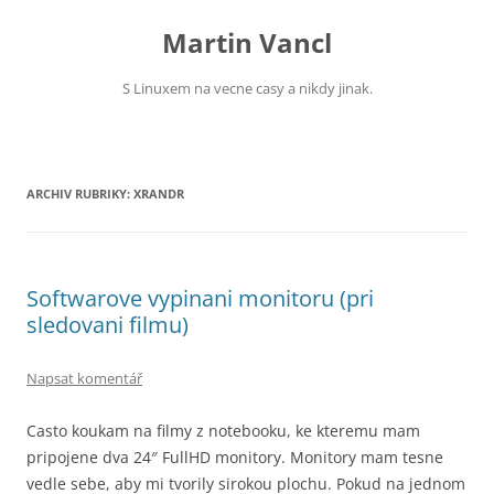
Přejít
k
Martin Vancl
obsahu
webu
S Linuxem na vecne casy a nikdy jinak.
ARCHIV RUBRIKY:
XRANDR
Softwarove vypinani monitoru (pri
sledovani filmu)
Napsat komentář
Casto koukam na filmy z notebooku, ke kteremu mam
pripojene dva 24″ FullHD monitory. Monitory mam tesne
vedle sebe, aby mi tvorily sirokou plochu. Pokud na jednom