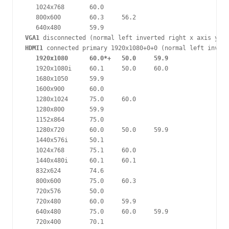
   1024x768       60.0  

   800x600        60.3     56.2  

VGA1
HDMI1
 connected primary 1920x1080+0+0 (normal left invert
1920x1080      60.0*+   50.0     59.9 
   1920x1080i     60.1     50.0     60.0  

   1680x1050      59.9  

   1600x900       60.0  

   1280x1024      75.0     60.0  

   1280x800       59.9  

   1152x864       75.0  

   1280x720       60.0     50.0     59.9  

   1440x576i      50.1  

   1024x768       75.1     60.0  

   1440x480i      60.1     60.1  

   832x624        74.6  

   800x600        75.0     60.3  

   720x576        50.0  

   720x480        60.0     59.9  

   640x480        75.0     60.0     59.9  

   720x400        70.1  
