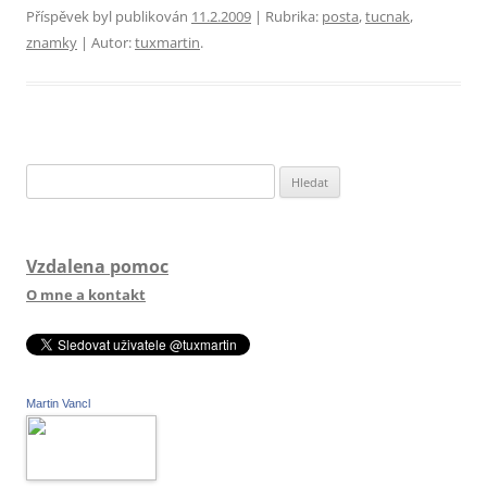
Příspěvek byl publikován
11.2.2009
| Rubrika:
posta
,
tucnak
,
znamky
| Autor:
tuxmartin
.
Vyhledávání
Vzdalena pomoc
O mne a kontakt
Martin Vancl