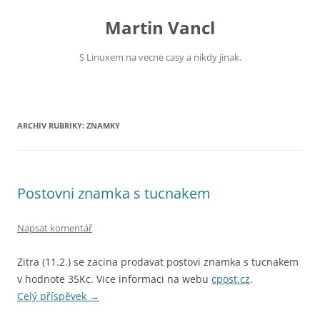
Přejít
k
Martin Vancl
obsahu
webu
S Linuxem na vecne casy a nikdy jinak.
ARCHIV RUBRIKY:
ZNAMKY
Postovni znamka s tucnakem
Napsat komentář
Zitra (11.2.) se zacina prodavat postovi znamka s tucnakem
v hodnote 35Kc. Vice informaci na webu
cpost.cz
.
Celý příspěvek
→