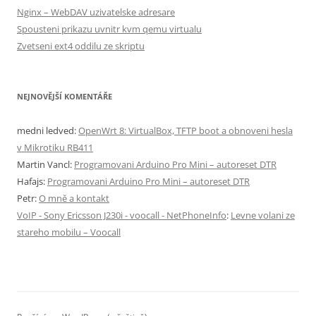
Nginx – WebDAV uzivatelske adresare
Spousteni prikazu uvnitr kvm qemu virtualu
Zvetseni ext4 oddilu ze skriptu
NEJNOVĚJŠÍ KOMENTÁŘE
medni ledved
:
OpenWrt 8: VirtualBox, TFTP boot a obnoveni hesla
v Mikrotiku RB411
Martin Vancl
:
Programovani Arduino Pro Mini – autoreset DTR
Hafajs
:
Programovani Arduino Pro Mini – autoreset DTR
Petr
:
O mně a kontakt
VoIP - Sony Ericsson J230i - voocall - NetPhoneInfo
:
Levne volani ze
stareho mobilu – Voocall