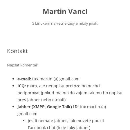
Přejít
k
Martin Vancl
obsahu
webu
S Linuxem na vecne casy a nikdy jinak.
Kontakt
Napsat komentář
e-mail:
tux.martin (a) gmail.com
ICQ:
mam, ale nenapisu protoze ho nechci
podporovat (pokud ma nekdo zajem tak mu ho napisu
pres jabber nebo e-mail)
Jabber (XMPP, Google Talk) ID:
tux.martin (a)
gmail.com
jestli nemate jabber, tak muzete pouzit
Facebook chat (to je taky jabber)