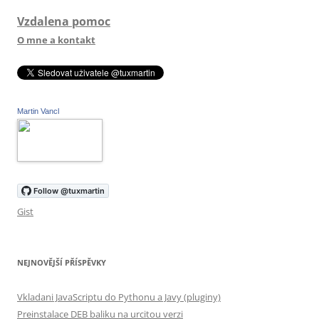
Vzdalena pomoc
O mne a kontakt
Martin Vancl
Gist
NEJNOVĚJŠÍ PŘÍSPĚVKY
Vkladani JavaScriptu do Pythonu a Javy (pluginy)
Preinstalace DEB baliku na urcitou verzi