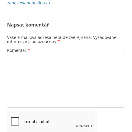
pro
zaheslovaneho linuxu
příspěvky
Napsat komentář
Vaše e-mailová adresa nebude zveřejněna.
Vyžadované
informace jsou označeny
*
Komentář
*