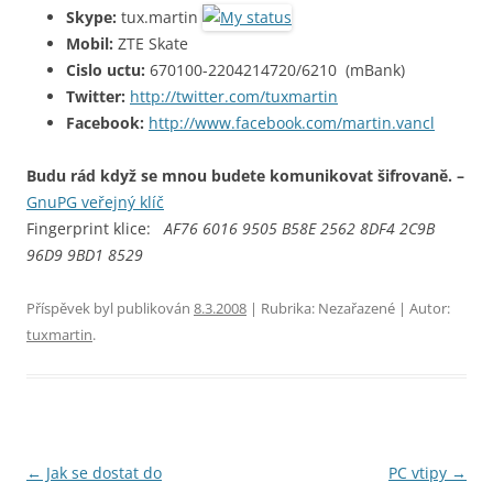
Skype:
tux.martin
Mobil:
ZTE Skate
Cislo uctu:
670100-2204214720/6210 (mBank)
Twitter:
http://twitter.com/tuxmartin
Facebook:
http://www.facebook.com/martin.vancl
Budu rád když se mnou budete komunikovat šifrovaně. –
GnuPG veřejný klíč
Fingerprint klice:
AF76 6016 9505 B58E 2562 8DF4 2C9B
96D9 9BD1 8529
Příspěvek byl publikován
8.3.2008
| Rubrika: Nezařazené
| Autor:
tuxmartin
.
Navigace
←
Jak se dostat do
PC vtipy
→