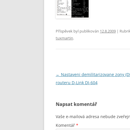
Příspěvek byl publikován
12.8.2009
| Rubri
tuxmartin
.
Navigace
←
Nastaveni demilitarizovane zony (
pro
routeru D-Link DI-604
příspěvky
Napsat komentář
Vaše e-mailová adresa nebude zveřej
Komentář
*