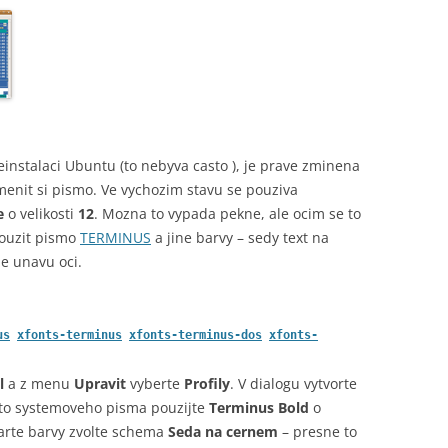
reinstalaci Ubuntu (to nebyva casto
), je prave zminena
menit si pismo. Ve vychozim stavu se pouziva
e
o velikosti
12
. Mozna to vypada pekne, ale ocim se to
ouzit pismo
TERMINUS
a jine barvy – sedy text na
e unavu oci.
us
xfonts-terminus
xfonts-terminus-dos
xfonts-
l
a z menu
Upravit
vyberte
Profily
. V dialogu vytvorte
sto systemoveho pisma pouzijte
Terminus Bold
o
karte barvy zvolte schema
Seda na cernem
– presne to