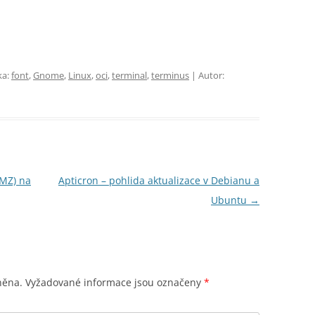
ka:
font
,
Gnome
,
Linux
,
oci
,
terminal
,
terminus
| Autor:
DMZ) na
Apticron – pohlida aktualizace v Debianu a
Ubuntu
→
něna.
Vyžadované informace jsou označeny
*