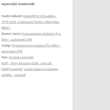
NEJNOVĚJŠÍ KOMENTÁŘE
medni ledved
:
OpenWrt 8: VirtualBox,
TFTP boot a obnoveni hesla v Mikrotiku
RB411
Martin Vancl
:
Programovani Arduino Pro
Mini – autoreset DTR
Hafajs
:
Programovani Arduino Pro Mini –
autoreset DTR
Petr
:
O mně a kontakt
VoIP - Sony Ericsson J230i - voocall -
NetPhoneInfo
:
Levne volani ze stareho
mobilu – Voocall