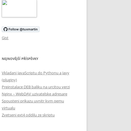
Gist
NEJNOVĚJŠÍ PŘÍSPĚVKY
Vkladani JavaScriptu do Pythonu a Javy
(pluginy)
Preinstalace DEB baliku na urcitou verzi
Nginx – WebDAV uzivatelske adresare
Spousteni prikazu uvnitr kvm qemu
virtualu
Zvetseni ext4 oddilu ze skriptu