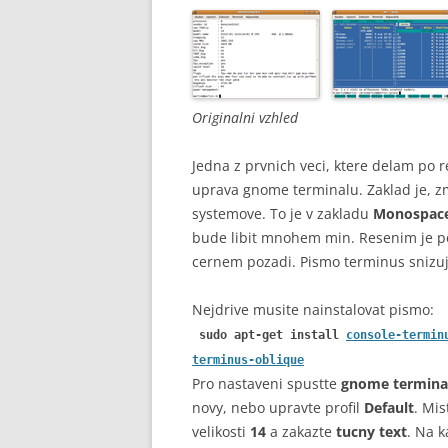
Originalni vzhled
Jedna z prvnich veci, ktere delam po 
uprava gnome terminalu. Zaklad je, z
systemove. To je v zakladu
Monospac
bude libit mnohem min. Resenim je p
cernem pozadi. Pismo terminus snizuj
Nejdrive musite nainstalovat pismo:
sudo apt-get install
console-termin
terminus-oblique
Pro nastaveni spustte
gnome termina
novy, nebo upravte profil
Default
. Mi
velikosti
14
a zakazte
tucny text
. Na 