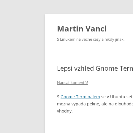
Přejít
k
obsahu
Martin Vancl
webu
S Linuxem na vecne casy a nikdy jinak.
Lepsi vzhled Gnome Ter
Napsat komentář
S
Gnome Terminalem
se v Ubuntu setk
mozna vypada pekne, ale na dlouhodob
vhodny.