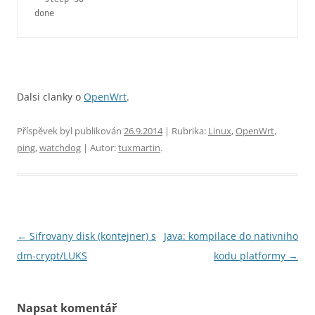
done
Dalsi clanky o
OpenWrt
.
Příspěvek byl publikován
26.9.2014
| Rubrika:
Linux
,
OpenWrt
,
ping
,
watchdog
| Autor:
tuxmartin
.
Navigace
←
Sifrovany disk (kontejner) s
Java: kompilace do nativniho
pro
dm-crypt/LUKS
kodu platformy
→
příspěvky
Napsat komentář