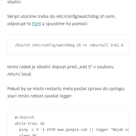
vlastni.
Skript ulozime treba do /etc/config/watchdog.sh (vim,
odporuje to
FSH
) a spustime ho pomoci:
/bin/sh /etc/config/watchdog.sh >> /dev/null 2>&1 &
tento radek je idealni dopsat pred „exit 0“ v souboru
/etc/rc.local.
Pokud by se misto restartu mela poslat zprava do syslogu,
staci misto
reboot
zavolat
logger
.
#!/bin/sh

while true; do     

  ping -c 4 -I eth0 www.google.com || logger "Nejde se pi
  sleep 30
