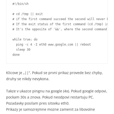
#!/bin/sh

# cd /tmp || exit

# if the first command succeed the second will never be e
# If the exit status of the first command (cd /tmp) is no
# It's the opposite of '&&', where the second command is 
while true; do     

  ping -c 4 -I eth0 www.google.com || reboot

  sleep 30

done
Klicove je „||“. Pokud se prvni prikaz provede bez chyby,
druhy se nikdy nevykona.
Takze v ukazce pingnu na google (4x). Pokud google odpovi,
pockam 30s a znova. Pokud neodpovi restartuju PC.
Pozadavky posilam pres sitovku eth0.
Prikazy je samozrejmne mozne zamenit za libovolne