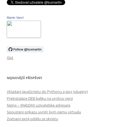
Martin Vancl
Gist
NEJNOVĚJŠÍ PŘÍSPĚVKY
Vkladani JavaScriptu do Pythonu a Javy (pluginy)
Preinstalace DEB baliku na urcitou verzi
Nginx – WebDAV uzivatelske adresare
Spousteni prikazu uvnitr kvm qemu virtualu
Zvetseni ext4 oddilu ze skriptu