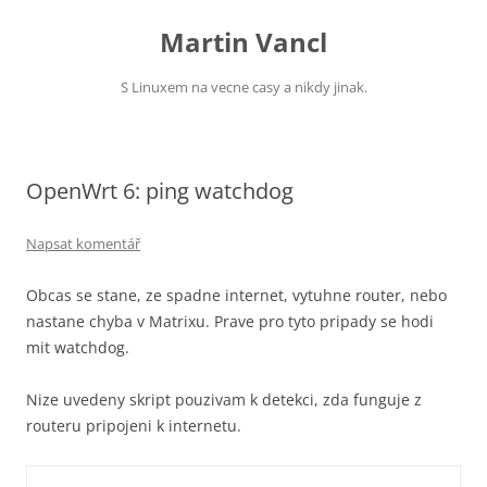
Přejít
k
Martin Vancl
obsahu
webu
S Linuxem na vecne casy a nikdy jinak.
OpenWrt 6: ping watchdog
Napsat komentář
Obcas se stane, ze spadne internet, vytuhne router, nebo
nastane chyba v Matrixu. Prave pro tyto pripady se hodi
mit watchdog.
Nize uvedeny skript pouzivam k detekci, zda funguje z
routeru pripojeni k internetu.