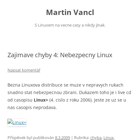
Přejít
k
Martin Vancl
obsahu
webu
S Linuxem na vecne casy a nikdy jinak.
Zajimave chyby 4: Nebezpecny Linux
Napsat komentář
Bezna Linuxova distribuce se muze v nepravych rukach
snadno stat nebezpecnou zbrani. Dukazem toho je i live cd
od casopisu
Linux+
(4. cislo z roku 2006). Jeste ze uz se u
nas casopis neprodava.
Příspěvek byl publikován
8.3.2009
| Rubrika:
chyba
,
Linux
,