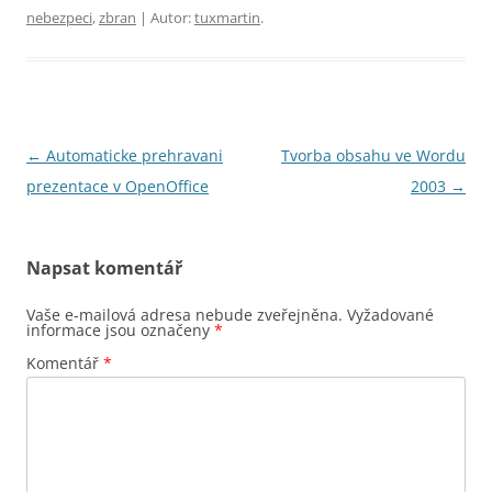
nebezpeci
,
zbran
| Autor:
tuxmartin
.
Navigace
←
Automaticke prehravani
Tvorba obsahu ve Wordu
pro
prezentace v OpenOffice
2003
→
příspěvky
Napsat komentář
Vaše e-mailová adresa nebude zveřejněna.
Vyžadované
informace jsou označeny
*
Komentář
*