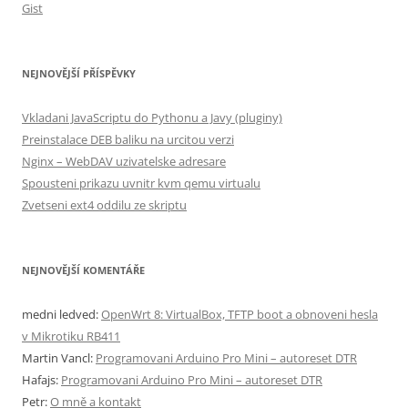
Gist
NEJNOVĚJŠÍ PŘÍSPĚVKY
Vkladani JavaScriptu do Pythonu a Javy (pluginy)
Preinstalace DEB baliku na urcitou verzi
Nginx – WebDAV uzivatelske adresare
Spousteni prikazu uvnitr kvm qemu virtualu
Zvetseni ext4 oddilu ze skriptu
NEJNOVĚJŠÍ KOMENTÁŘE
medni ledved
:
OpenWrt 8: VirtualBox, TFTP boot a obnoveni hesla
v Mikrotiku RB411
Martin Vancl
:
Programovani Arduino Pro Mini – autoreset DTR
Hafajs
:
Programovani Arduino Pro Mini – autoreset DTR
Petr
:
O mně a kontakt