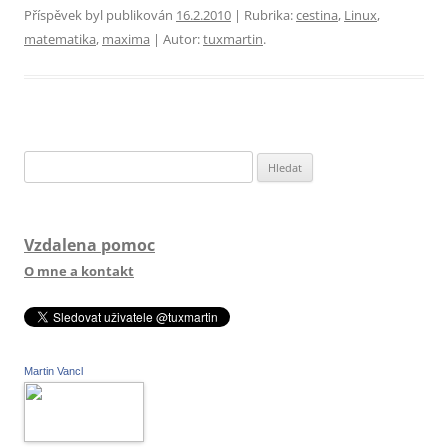
Příspěvek byl publikován
16.2.2010
| Rubrika:
cestina
,
Linux
,
matematika
,
maxima
| Autor:
tuxmartin
.
Vyhledávání
Vzdalena pomoc
O mne a kontakt
Martin Vancl