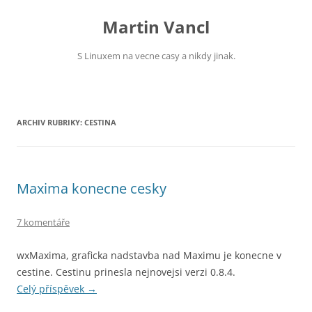
Přejít
k
Martin Vancl
obsahu
webu
S Linuxem na vecne casy a nikdy jinak.
ARCHIV RUBRIKY:
CESTINA
Maxima konecne cesky
7 komentáře
wxMaxima, graficka nadstavba nad Maximu je konecne v
cestine. Cestinu prinesla nejnovejsi verzi 0.8.4.
Celý příspěvek
→