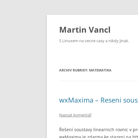
Přejít
k
obsahu
Martin Vancl
webu
S Linuxem na vecne casy a nikdy jinak.
ARCHIV RUBRIKY:
MATEMATIKA
wxMaxima – Reseni soust
Napsat komentář
Řešení soustavy linearnich rovnic v
wxMaxima je zdarma ke stazeni na htt