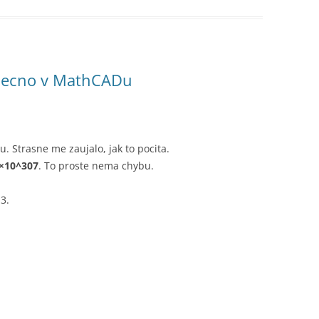
necno v MathCADu
u. Strasne me zaujalo, jak to pocita.
1×10^307
. To proste nema chybu.
 3.