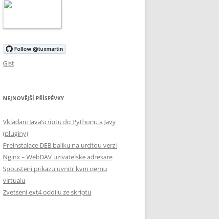
Gist
NEJNOVĚJŠÍ PŘÍSPĚVKY
Vkladani JavaScriptu do Pythonu a Javy
(pluginy)
Preinstalace DEB baliku na urcitou verzi
Nginx – WebDAV uzivatelske adresare
Spousteni prikazu uvnitr kvm qemu
virtualu
Zvetseni ext4 oddilu ze skriptu