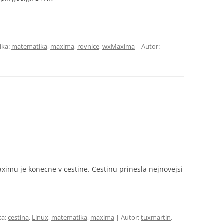
ika:
matematika
,
maxima
,
rovnice
,
wxMaxima
| Autor:
imu je konecne v cestine. Cestinu prinesla nejnovejsi
ka:
cestina
,
Linux
,
matematika
,
maxima
| Autor:
tuxmartin
.