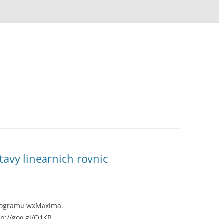
avy linearnich rovnic
 programu wxMaxima.
p://goo.gl/O1KR