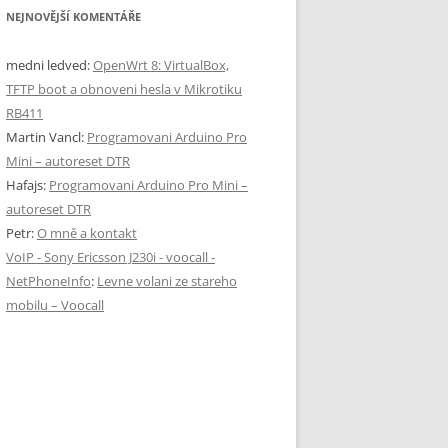
NEJNOVĚJŠÍ KOMENTÁŘE
medni ledved
:
OpenWrt 8: VirtualBox,
TFTP boot a obnoveni hesla v Mikrotiku
RB411
Martin Vancl
:
Programovani Arduino Pro
Mini – autoreset DTR
Hafajs
:
Programovani Arduino Pro Mini –
autoreset DTR
Petr
:
O mně a kontakt
VoIP - Sony Ericsson J230i - voocall -
NetPhoneInfo
:
Levne volani ze stareho
mobilu – Voocall