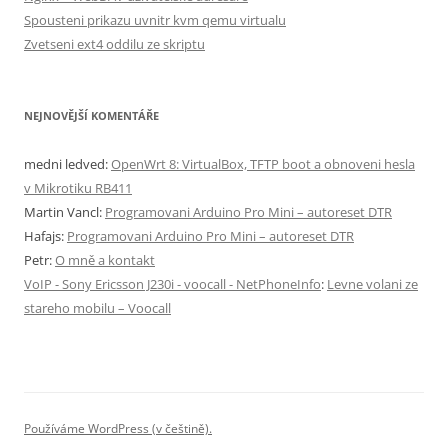
Spousteni prikazu uvnitr kvm qemu virtualu
Zvetseni ext4 oddilu ze skriptu
NEJNOVĚJŠÍ KOMENTÁŘE
medni ledved
:
OpenWrt 8: VirtualBox, TFTP boot a obnoveni hesla
v Mikrotiku RB411
Martin Vancl
:
Programovani Arduino Pro Mini – autoreset DTR
Hafajs
:
Programovani Arduino Pro Mini – autoreset DTR
Petr
:
O mně a kontakt
VoIP - Sony Ericsson J230i - voocall - NetPhoneInfo
:
Levne volani ze
stareho mobilu – Voocall
Používáme WordPress (v češtině).