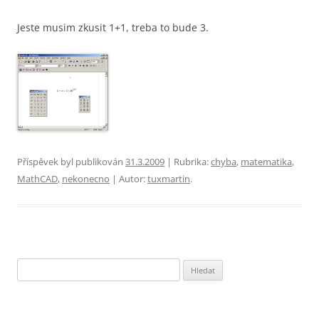
Jeste musim zkusit 1+1, treba to bude 3.
Příspěvek byl publikován
31.3.2009
| Rubrika:
chyba
,
matematika
,
MathCAD
,
nekonecno
| Autor:
tuxmartin
.
Vyhledávání