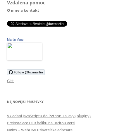
Vzdalena pomoc
O mne a kontakt
Martin Vancl
Gist
NEJNOVĚJŠÍ PŘÍSPĚVKY
Vkladani JavaScriptu do Pythonu a Javy (pluginy)
Preinstalace DEB baliku na urcitou verzi
Nginx – WebDAV uzivatelske adresare