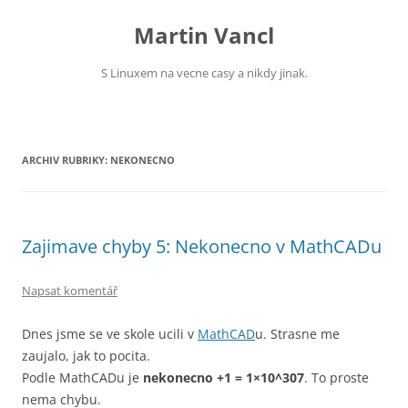
Přejít
k
Martin Vancl
obsahu
webu
S Linuxem na vecne casy a nikdy jinak.
ARCHIV RUBRIKY:
NEKONECNO
Zajimave chyby 5: Nekonecno v MathCADu
Napsat komentář
Dnes jsme se ve skole ucili v
MathCAD
u. Strasne me
zaujalo, jak to pocita.
Podle MathCADu je
nekonecno +1 = 1×10^307
. To proste
nema chybu.