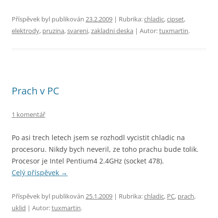
Příspěvek byl publikován
23.2.2009
| Rubrika:
chladic
,
cipset
,
elektrody
,
pruzina
,
svareni
,
zakladni deska
| Autor:
tuxmartin
.
Prach v PC
1 komentář
Po asi trech letech jsem se rozhodl vycistit chladic na
procesoru. Nikdy bych neveril, ze toho prachu bude tolik.
Procesor je Intel Pentium4 2.4GHz (socket 478).
Celý příspěvek
→
Příspěvek byl publikován
25.1.2009
| Rubrika:
chladic
,
PC
,
prach
,
uklid
| Autor:
tuxmartin
.