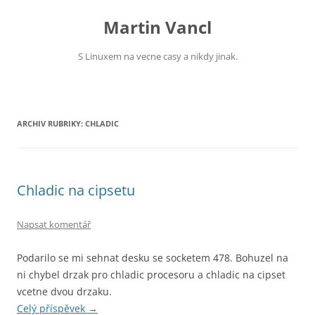
Přejít
k
Martin Vancl
obsahu
webu
S Linuxem na vecne casy a nikdy jinak.
ARCHIV RUBRIKY:
CHLADIC
Chladic na cipsetu
Napsat komentář
Podarilo se mi sehnat desku se socketem 478. Bohuzel na
ni chybel drzak pro chladic procesoru a chladic na cipset
vcetne dvou drzaku.
Celý příspěvek
→