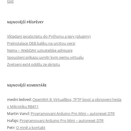
Gist
NEJNOVĚJŠÍ PŘÍSPĚVKY
Vkladani JavaScriptu do Pythonu a Javy (pluginy)
Preinstalace DEB baliku na urcitou verzi
Nginx – WebDAV uzivatelske adresare
Spousteni prikazu uvnitr kvm qemu virtualu
Zvetseni ext4 oddilu ze skriptu
NEJNOVĚJŠÍ KOMENTÁŘE
medni ledved
:
OpenWrt 8: VirtualBox, TFTP boot a obnoveni hesla
v Mikrotiku RB411
Martin Vancl
:
Programovani Arduino Pro Mini – autoreset DTR
Hafajs
:
Programovani Arduino Pro Mini – autoreset DTR
Petr
:
O mně a kontakt