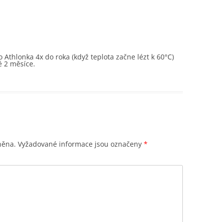
o Athlonka 4x do roka (když teplota začne lézt k 60°C)
é 2 měsíce.
něna.
Vyžadované informace jsou označeny
*