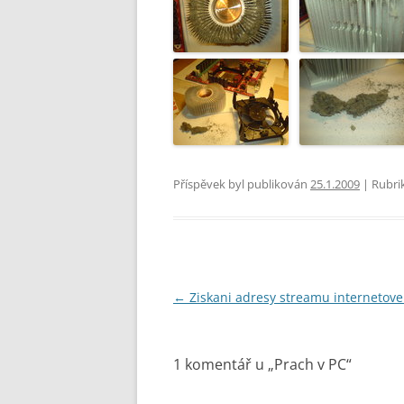
Příspěvek byl publikován
25.1.2009
| Rubri
Navigace
←
Ziskani adresy streamu internetove
pro
příspěvky
1 komentář u „
Prach v PC
“