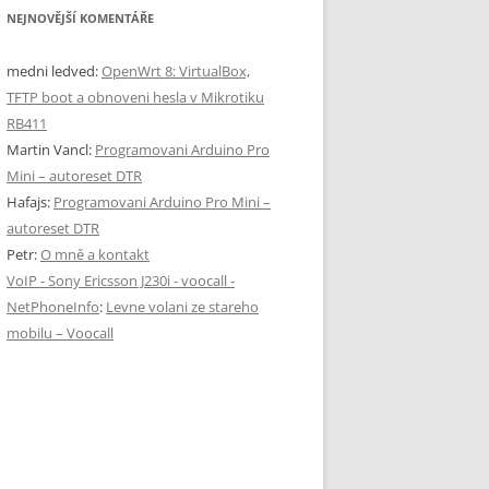
NEJNOVĚJŠÍ KOMENTÁŘE
medni ledved
:
OpenWrt 8: VirtualBox,
TFTP boot a obnoveni hesla v Mikrotiku
RB411
Martin Vancl
:
Programovani Arduino Pro
Mini – autoreset DTR
Hafajs
:
Programovani Arduino Pro Mini –
autoreset DTR
Petr
:
O mně a kontakt
VoIP - Sony Ericsson J230i - voocall -
NetPhoneInfo
:
Levne volani ze stareho
mobilu – Voocall