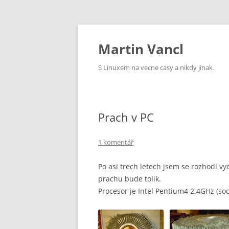
Přejít
k
obsahu
Martin Vancl
webu
S Linuxem na vecne casy a nikdy jinak.
Prach v PC
1 komentář
Po asi trech letech jsem se rozhodl vyc
prachu bude tolik.
Procesor je Intel Pentium4 2.4GHz (soc