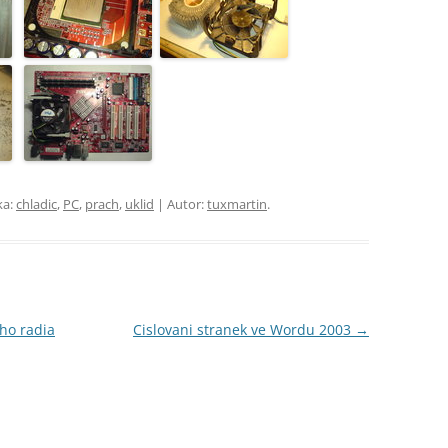
ka:
chladic
,
PC
,
prach
,
uklid
| Autor:
tuxmartin
.
ho radia
Cislovani stranek ve Wordu 2003
→