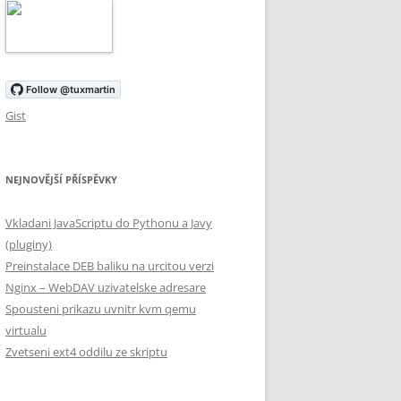
Gist
NEJNOVĚJŠÍ PŘÍSPĚVKY
Vkladani JavaScriptu do Pythonu a Javy
(pluginy)
Preinstalace DEB baliku na urcitou verzi
Nginx – WebDAV uzivatelske adresare
Spousteni prikazu uvnitr kvm qemu
virtualu
Zvetseni ext4 oddilu ze skriptu