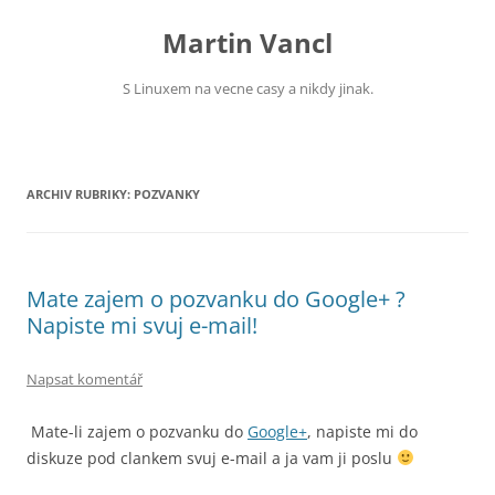
Přejít
k
Martin Vancl
obsahu
webu
S Linuxem na vecne casy a nikdy jinak.
ARCHIV RUBRIKY:
POZVANKY
Mate zajem o pozvanku do Google+ ?
Napiste mi svuj e-mail!
Napsat komentář
Mate-li zajem o pozvanku do
Google+
, napiste mi do
diskuze pod clankem svuj e-mail a ja vam ji poslu