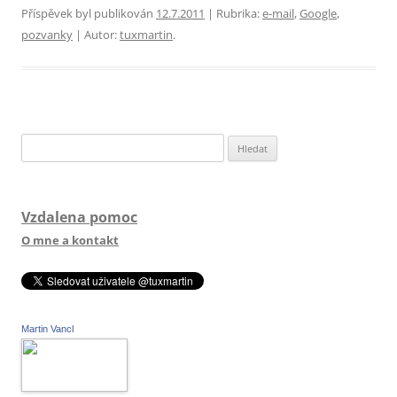
Příspěvek byl publikován
12.7.2011
| Rubrika:
e-mail
,
Google
,
pozvanky
| Autor:
tuxmartin
.
Vyhledávání
Vzdalena pomoc
O mne a kontakt
Martin Vancl