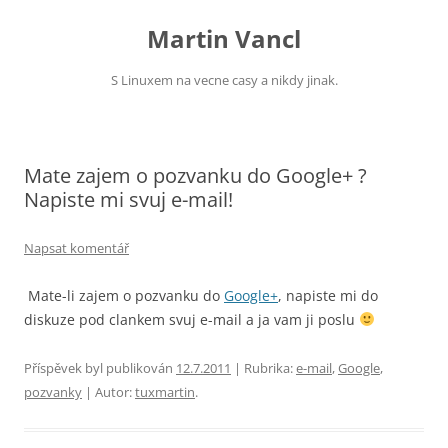
Přejít
k
Martin Vancl
obsahu
webu
S Linuxem na vecne casy a nikdy jinak.
Mate zajem o pozvanku do Google+ ?
Napiste mi svuj e-mail!
Napsat komentář
Mate-li zajem o pozvanku do
Google+
, napiste mi do
diskuze pod clankem svuj e-mail a ja vam ji poslu
Příspěvek byl publikován
12.7.2011
| Rubrika:
e-mail
,
Google
,
pozvanky
| Autor:
tuxmartin
.