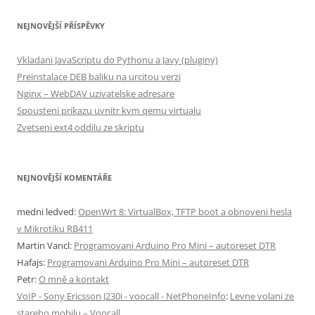
NEJNOVĚJŠÍ PŘÍSPĚVKY
Vkladani JavaScriptu do Pythonu a Javy (pluginy)
Preinstalace DEB baliku na urcitou verzi
Nginx – WebDAV uzivatelske adresare
Spousteni prikazu uvnitr kvm qemu virtualu
Zvetseni ext4 oddilu ze skriptu
NEJNOVĚJŠÍ KOMENTÁŘE
medni ledved
:
OpenWrt 8: VirtualBox, TFTP boot a obnoveni hesla
v Mikrotiku RB411
Martin Vancl
:
Programovani Arduino Pro Mini – autoreset DTR
Hafajs
:
Programovani Arduino Pro Mini – autoreset DTR
Petr
:
O mně a kontakt
VoIP - Sony Ericsson J230i - voocall - NetPhoneInfo
:
Levne volani ze
stareho mobilu – Voocall