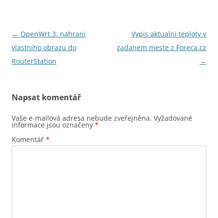
Navigace
←
OpenWrt 3: nahrani
Vypis aktualni teploty v
pro
vlastniho obrazu do
zadanem meste z Foreca.cz
příspěvky
RouterStation
→
Napsat komentář
Vaše e-mailová adresa nebude zveřejněna.
Vyžadované
informace jsou označeny
*
Komentář
*