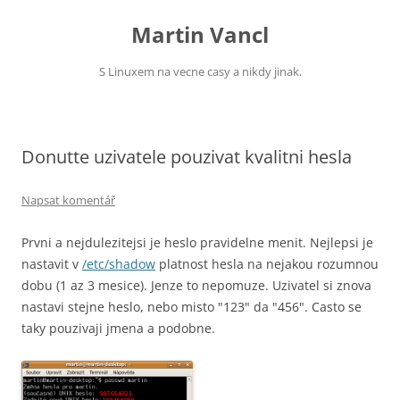
Přejít
k
Martin Vancl
obsahu
webu
S Linuxem na vecne casy a nikdy jinak.
Donutte uzivatele pouzivat kvalitni hesla
Napsat komentář
Prvni a nejdulezitejsi je heslo pravidelne menit. Nejlepsi je
nastavit v
/etc/shadow
platnost hesla na nejakou rozumnou
dobu (1 az 3 mesice). Jenze to nepomuze. Uzivatel si znova
nastavi stejne heslo, nebo misto "123" da "456". Casto se
taky pouzivaji jmena a podobne.