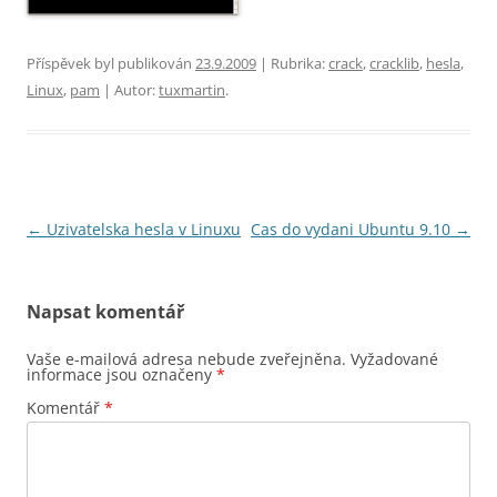
Příspěvek byl publikován
23.9.2009
| Rubrika:
crack
,
cracklib
,
hesla
,
Linux
,
pam
| Autor:
tuxmartin
.
Navigace
←
Uzivatelska hesla v Linuxu
Cas do vydani Ubuntu 9.10
→
pro
příspěvky
Napsat komentář
Vaše e-mailová adresa nebude zveřejněna.
Vyžadované
informace jsou označeny
*
Komentář
*