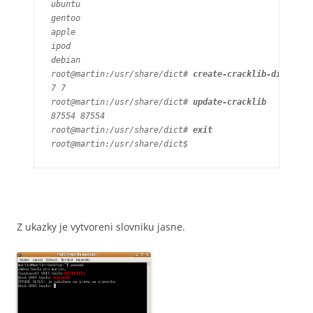
ubuntu

gentoo

apple

ipod

debian

root@martin:/usr/share/dict# 
create-cracklib-dict muj
7 7

root@martin:/usr/share/dict# 
update-cracklib 
87554 87554

root@martin:/usr/share/dict# 
exit
root@martin:/usr/share/dict$
Z ukazky je vytvoreni slovniku jasne.