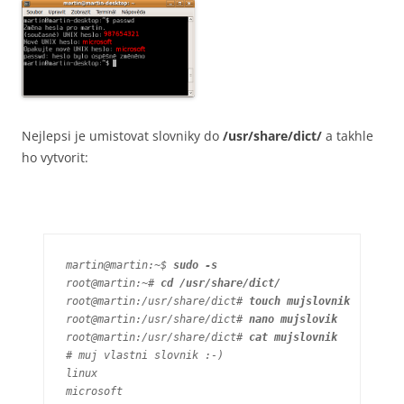
Nejlepsi je umistovat slovniky do
/usr/share/dict/
a takhle
ho vytvorit:
martin@martin:~$ 
sudo -s
root@martin:~# 
cd /usr/share/dict/
root@martin:/usr/share/dict# 
touch mujslovnik
root@martin:/usr/share/dict# 
nano mujslovik
root@martin:/usr/share/dict# 
cat mujslovnik 
# muj vlastni slovnik :-)

linux

microsoft
