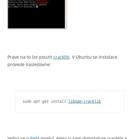
Prave na to lze pouzit
cracklib
. V Ubuntu se instalace
provede nasledovne:
sudo apt-get install 
libpam-cracklib
Jedna se o
PAM
modul, ktery si sam doinstaluje cracklib a