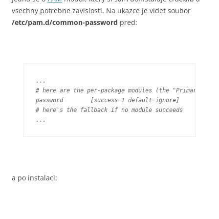
vsechny potrebne zavislosti. Na ukazce je videt soubor
/etc/pam.d/common-password
pred:
...

# here are the per-package modules (the "Primary" bloc
password	[success=1 default=ignore]	pam_unix.so obscure sha512

# here's the fallback if no module succeeds

...
a po instalaci: