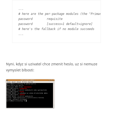
...

# here are the per-package modules (the "Primary" bloc
password	requisite			pam_cracklib.so retry=3 minlen=8 difok=3

password	[success=1 default=ignore]	pam_unix.so obscure use_authtok try_first_pass sha512

# here's the fallback if no module succeeds

...
Nyni, kdyz si uzivatel chce zmenit heslo, uz si nemuze
vymyslet blbosti: