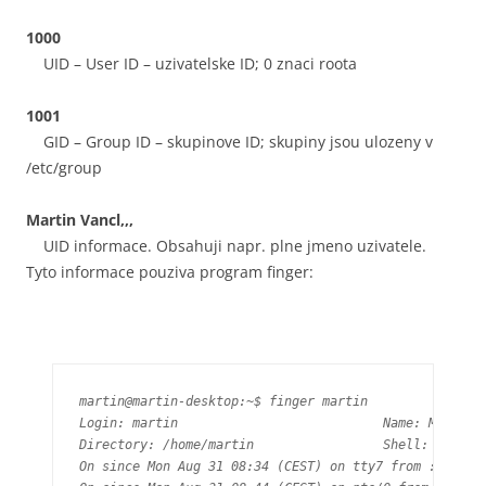
1000
UID – User ID – uzivatelske ID; 0 znaci roota
1001
GID – Group ID – skupinove ID; skupiny jsou ulozeny v
/etc/group
Martin Vancl,,,
UID informace. Obsahuji napr. plne jmeno uzivatele.
Tyto informace pouziva program finger:
martin@martin-desktop:~$ finger martin

Login: martin         			Name: Martin Vancl

Directory: /home/martin             	Shell: /bin/bash

On since Mon Aug 31 08:34 (CEST) on tty7 from :0
