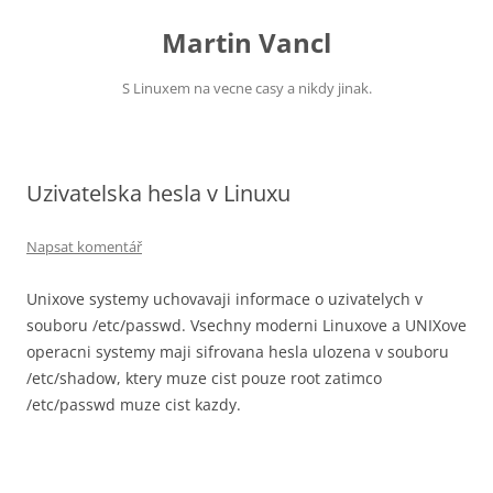
Přejít
k
Martin Vancl
obsahu
webu
S Linuxem na vecne casy a nikdy jinak.
Uzivatelska hesla v Linuxu
Napsat komentář
Unixove systemy uchovavaji informace o uzivatelych v
souboru /etc/passwd. Vsechny moderni Linuxove a UNIXove
operacni systemy maji sifrovana hesla ulozena v souboru
/etc/shadow, ktery muze cist pouze root zatimco
/etc/passwd muze cist kazdy.