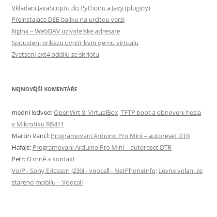
Vkladani JavaScriptu do Pythonu a Javy (pluginy)
Preinstalace DEB baliku na urcitou verzi
Nginx – WebDAV uzivatelske adresare
Spousteni prikazu uvnitr kvm qemu virtualu
Zvetseni ext4 oddilu ze skriptu
NEJNOVĚJŠÍ KOMENTÁŘE
medni ledved
:
OpenWrt 8: VirtualBox, TFTP boot a obnoveni hesla
v Mikrotiku RB411
Martin Vancl
:
Programovani Arduino Pro Mini – autoreset DTR
Hafajs
:
Programovani Arduino Pro Mini – autoreset DTR
Petr
:
O mně a kontakt
VoIP - Sony Ericsson J230i - voocall - NetPhoneInfo
:
Levne volani ze
stareho mobilu – Voocall