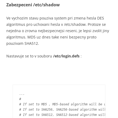
Zabezpeceni /etc/shadow
Ve vychozim stavu pouziva system pri zmena hesla DES
algoritmus pro uchovani hesla v /etc/shadow. Protoze se
nejedna o zrovna nejbezpecnejsi reseni, je lepsi zvolit jiny
algoritmus. MD5 uz dnes take neni bezpecny proto
pouzivam SHA512.
Nastavuje se to v souboru
/etc/login.defs
:
...

#

# If set to MD5 , MD5-based algorithm will be used for
# If set to SHA256, SHA256-based algorithm will be use
# If set to SHA512, SHA512-based algorithm will be use