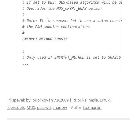
# If set to DES, DES-based algorithm will be used for 
# Overrides the MD5_CRYPT_ENAB option

#

# Note: It is recommended to use a value consistent wi
# the PAM modules configuration.

ENCRYPT_METHOD SHA512
#

# Only used if ENCRYPT_METHOD is set to SHA256 or SHA5
Příspěvek byl publikován
7.9.2009
| Rubrika:
hesla
,
Linux
,
login.defs
,
MD5
,
passwd
,
shadow
| Autor:
tuxmartin
.