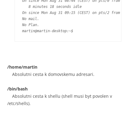
On since Mon Aug 31 08:44 (CEST) on pts/0 from :0.0

   8 minutes 18 seconds idle

On since Mon Aug 31 09:15 (CEST) on pts/2 from :0.0

No mail.

No Plan.

martin@martin-desktop:~$
/home/martin
Absolutni cesta k domovskemu adresari.
/bin/bash
Absolutni cesta k shellu (shell musi byt povolen v
/etc/shells).