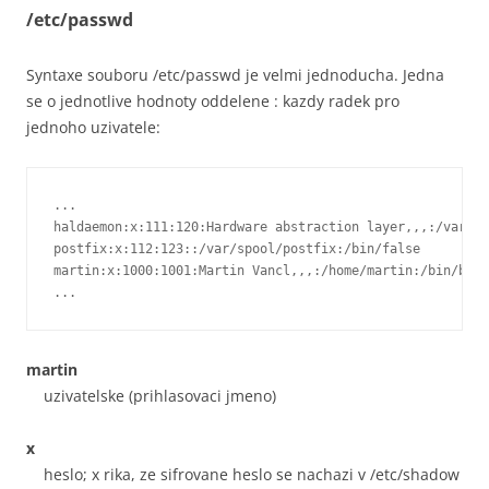
/etc/passwd
Syntaxe souboru /etc/passwd je velmi jednoducha. Jedna
se o jednotlive hodnoty oddelene : kazdy radek pro
jednoho uzivatele:
...

haldaemon:x:111:120:Hardware abstraction layer,,,:/var/ru
postfix:x:112:123::/var/spool/postfix:/bin/false

martin:x:1000:1001:Martin Vancl,,,:/home/martin:/bin/bash
...
martin
uzivatelske (prihlasovaci jmeno)
x
heslo; x rika, ze sifrovane heslo se nachazi v /etc/shadow