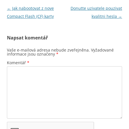
Navigace
←
Jak nabootovat z nove
Donutte uzivatele pouzivat
pro
Compact Flash (CF) karty
kvalitni hesla
→
příspěvky
Napsat komentář
Vaše e-mailová adresa nebude zveřejněna.
Vyžadované
informace jsou označeny
*
Komentář
*