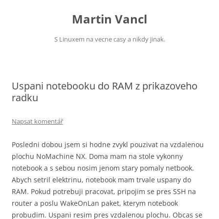
Přejít
k
Martin Vancl
obsahu
webu
S Linuxem na vecne casy a nikdy jinak.
Uspani notebooku do RAM z prikazoveho
radku
Napsat komentář
Posledni dobou jsem si hodne zvykl pouzivat na vzdalenou
plochu NoMachine NX. Doma mam na stole vykonny
notebook a s sebou nosim jenom stary pomaly netbook.
Abych setril elektrinu, notebook mam trvale uspany do
RAM. Pokud potrebuji pracovat, pripojim se pres SSH na
router a poslu WakeOnLan paket, kterym notebook
probudim. Uspani resim pres vzdalenou plochu. Obcas se