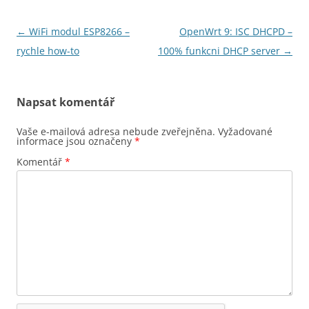
Navigace
←
WiFi modul ESP8266 –
OpenWrt 9: ISC DHCPD –
pro
rychle how-to
100% funkcni DHCP server
→
příspěvky
Napsat komentář
Vaše e-mailová adresa nebude zveřejněna.
Vyžadované
informace jsou označeny
*
Komentář
*