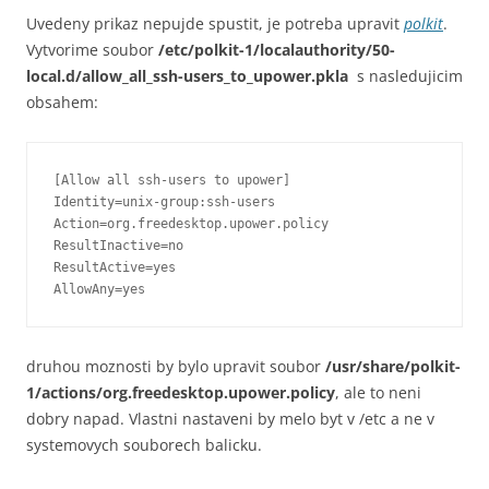
Uvedeny prikaz nepujde spustit, je potreba upravit
polkit
.
Vytvorime soubor
/etc/polkit-1/localauthority/50-
local.d/allow_all_ssh-users_to_upower.pkla
s nasledujicim
obsahem:
[Allow all ssh-users to upower]

Identity=unix-group:ssh-users

Action=org.freedesktop.upower.policy

ResultInactive=no

ResultActive=yes

AllowAny=yes
druhou moznosti by bylo upravit soubor
/usr/share/polkit-
1/actions/org.freedesktop.upower.policy
, ale to neni
dobry napad. Vlastni nastaveni by melo byt v /etc a ne v
systemovych souborech balicku.