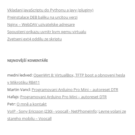
Vkladani JavaScriptu do Pythonu a Javy (pluginy)
Preinstalace DEB baliku na urcitou verzi
Nginx – WebDAV uzivatelske adresare
Spousteni prikazu uvnitr kvm qemu virtualu
Zvetseni ext4 oddilu ze skriptu
NEJNOVĚJŠÍ KOMENTÁŘE
medni ledved
:
OpenWrt 8: VirtualBox, TFTP boot a obnoveni hesla
v Mikrotiku RB411
Martin Vancl
:
Programovani Arduino Pro Mini – autoreset DTR
Hafajs
:
Programovani Arduino Pro Mini – autoreset DTR
Petr
:
O mně a kontakt
VoIP - Sony Ericsson J230i - voocall - NetPhoneInfo
:
Levne volani ze
stareho mobilu – Voocall