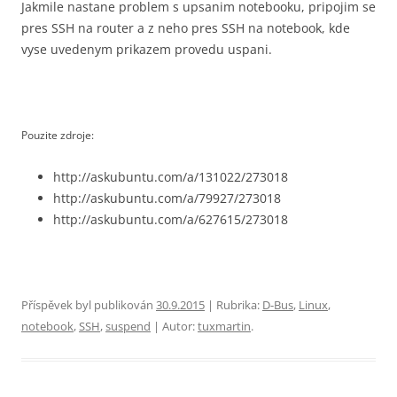
Jakmile nastane problem s upsanim notebooku, pripojim se
pres SSH na router a z neho pres SSH na notebook, kde
vyse uvedenym prikazem provedu uspani.
Pouzite zdroje:
http://askubuntu.com/a/131022/273018
http://askubuntu.com/a/79927/273018
http://askubuntu.com/a/627615/273018
Příspěvek byl publikován
30.9.2015
| Rubrika:
D-Bus
,
Linux
,
notebook
,
SSH
,
suspend
| Autor:
tuxmartin
.