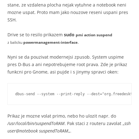
stane, ze vzdalena plocha nejak vytuhne a notebook neni
mozne uspat. Proto mam jako nouzove reseni uspani pres
SSH.
Drive se to resilo prikazem
sudo
pmi action suspend
.
z balicku
powermanagement-interface
Nyni se da pouzivat modernejsi zpusob. System uspime
pres D-Bus a ani nepotrebujeme root prava. Zde je prikaz
funkcni pro Gnome, asi pujde i s jinymy spravci oken:
Prikaz je mozne volat primo, nebo ho ulozit napr. do
/usr/local/bin/suspendToRAM
. Pak staci z routeru zavolat „
ssh
user@notebook suspendToRAM
„.