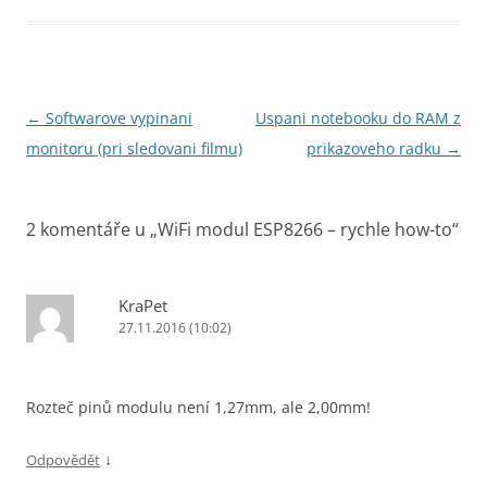
Navigace
←
Softwarove vypinani
Uspani notebooku do RAM z
pro
monitoru (pri sledovani filmu)
prikazoveho radku
→
příspěvky
2 komentáře u „
WiFi modul ESP8266 – rychle how-to
“
KraPet
27.11.2016 (10:02)
Rozteč pinů modulu není 1,27mm, ale 2,00mm!
↓
Odpovědět