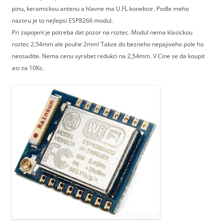
pinu, keramickou antenu a hlavne ma U.FL konektor. Podle meho
nazoru je to nejlepsi ESP8266 modul.
Pri zapojeni je potreba dat pozor na roztec. Modul nema klasickou
roztec 2,54mm ale pouhe 2mm! Takze do bezneho nepajiveho pole ho
neosadite. Nema cenu vyrabet redukci na 2,54mm. V Cine se da koupit
asi za 10Kc.