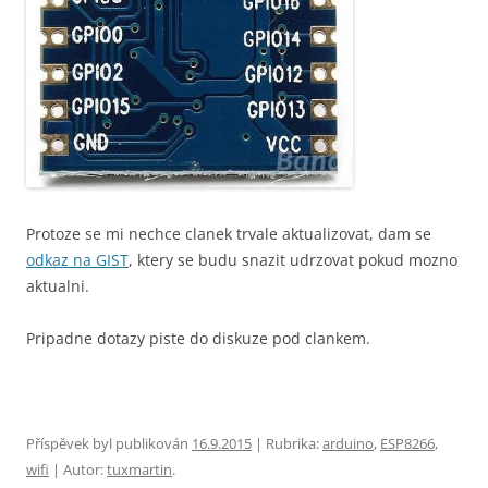
Protoze se mi nechce clanek trvale aktualizovat, dam se
odkaz na GIST
, ktery se budu snazit udrzovat pokud mozno
aktualni.
Pripadne dotazy piste do diskuze pod clankem.
Příspěvek byl publikován
16.9.2015
| Rubrika:
arduino
,
ESP8266
,
wifi
| Autor:
tuxmartin
.