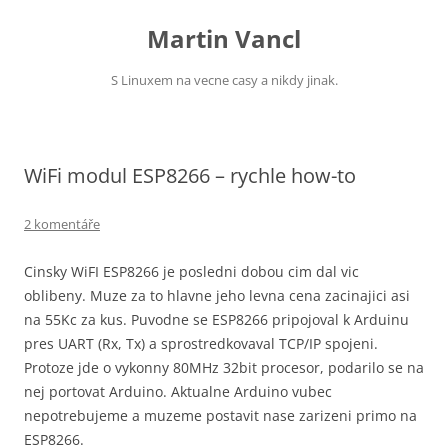
Přejít
k
Martin Vancl
obsahu
webu
S Linuxem na vecne casy a nikdy jinak.
WiFi modul ESP8266 – rychle how-to
2 komentáře
Cinsky WiFI ESP8266 je posledni dobou cim dal vic
oblibeny. Muze za to hlavne jeho levna cena zacinajici asi
na 55Kc za kus. Puvodne se ESP8266 pripojoval k Arduinu
pres UART (Rx, Tx) a sprostredkovaval TCP/IP spojeni.
Protoze jde o vykonny 80MHz 32bit procesor, podarilo se na
nej portovat Arduino. Aktualne Arduino vubec
nepotrebujeme a muzeme postavit nase zarizeni primo na
ESP8266.