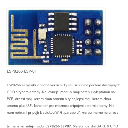
ESP8266 ESP-01
ESP8266 se vyrabi v hodne verzich. Ty se lisi hlavne poctem dostupnych
GPIO a typem anteny. Nejlevnejsi moduly maji natenu vyleptanou na
PCB, drazsi maji keramickou antenu a ty nejlepsi maji keramickou
antenu plus U.FL konektor pro moznost pripojeni externi anteny. Nic
nam nebrani pripojit klasickou WiFi „parabolu“, kterou mame na strese.
Ja mam nejradeji modul
ESP8266 ESP07
. Ma standardni UART, 9 GPIO